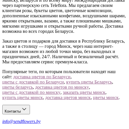
Минску, Беларуси и по всему миру! Международная доставка
через партнерскую сеть Teleflora. Мы предлагаем своим
клиентам розы, букеты цветов, цветочные композиции,
дополненные изысканными конфетами, воздушными шарами,
яркими открытками, вазами, а также плюшевыми мишками,
мягкими игрушками и открытками ручной работы. Доставка
возможна во всех городах Беларуси.
Заказ цветов и подарков для доставки в Республику Беларусь,
а также в столицу — город Минск, через наш интернет-
магазин возможен из любой точки мира, без выходных и
праздничных дней, 24/7. Наличный и безналичный расчёт.
Мы предоставляем сервис премиум-класса.
Популярные теги, по которым пользователи находят наш
сайт:
доставка цветов по Беларуси
,
цветы с доставкой по Беларуси
,
купить цветы Беларусь
,
цветы беларусь
,
доставка цветов по минску
,
цветы с доставкой по минску
,
заказать цветы минск
,
купить цветы минск
,
доставка цветов минск
,
цветы минск
.
Контакты
info@sendflowers.by