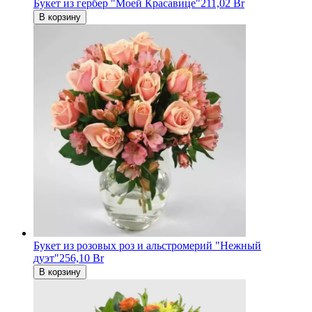
Букет из гербер "Моей Красавице"
211,02 Br
В корзину
Букет из розовых роз и альстромерий "Нежный
дуэт"
256,10 Br
В корзину