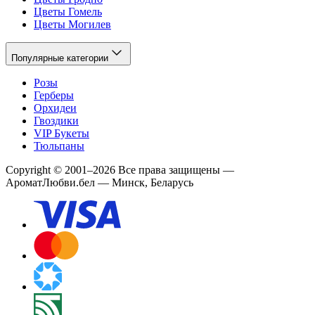
Цветы Гомель
Цветы Могилев
Популярные категории
Розы
Герберы
Орхидеи
Гвоздики
VIP Букеты
Тюльпаны
Copyright
©
2001
–
2026
Все права защищены
—
АроматЛюбви.бел — Минск, Беларусь