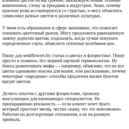
влиянии цветов на настроение, анализирую новые техники
компоновки, слежу за трендами в индустрии. Знаю, почему
красные розы ассоциируются со страстью, и могу объяснить
символику разных цветов в различных культурах.
У меня есть образование в сфере экономики, что помогает
понимать цветочный рынок. Могу предложить равноценную
замену дорогим цветам, подсказать, когда лучше покупать
определенные сорта, объяснить сезонные колебания цен.
Пишу для sendflowers.by статьи о цветах и флористике. Пишу
просто и понятно, без лишней научной терминологии. Не
боюсь развенчивать мифы — например, объясняю, что не все
цветы одинаково опасны для кошек, или рассказываю, почему
некоторые «народные» способы продления жизни букетов
вредят цветам.
Делюсь опытом с другими флористами, провожу
консультации для начинающих специалистов. Не
приукрашиваю реальность — если клиент хочет букет,
который простоит месяц, честно скажу, что это невозможно.
Работаю на долгосрочные отношения, а не на разовую
прибыль.