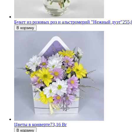
Букет из розовых роз и альстромерий "Нежный дуэт"
255,
В корзину
Цветы в конверте
73,16 Br
В корзину