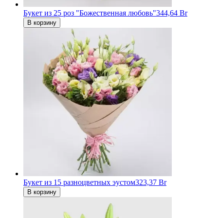
Букет из 25 роз "Божественная любовь"
344,64 Br
В корзину
Букет из 15 разноцветных эустом
323,37 Br
В корзину