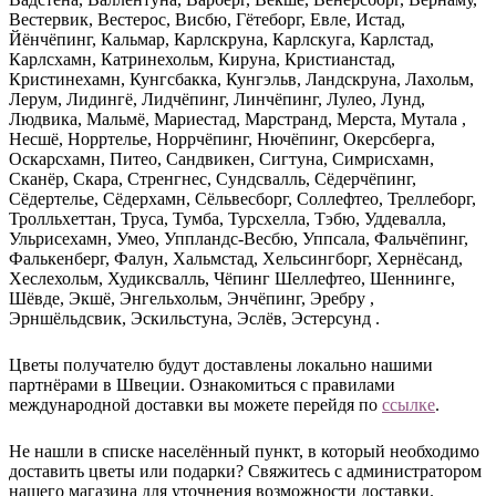
Вестервик, Вестерос, Висбю, Гётеборг, Евле, Истад,
Йёнчёпинг, Кальмар, Карлскруна, Карлскуга, Карлстад,
Карлсхамн, Катринехольм, Кируна, Кристианстад,
Кристинехамн, Кунгсбакка, Кунгэльв, Ландскруна, Лахольм,
Лерум, Лидингё, Лидчёпинг, Линчёпинг, Лулео, Лунд,
Людвика, Мальмё, Мариестад, Марстранд, Мерста, Мутала ,
Несшё, Норртелье, Норрчёпинг, Нючёпинг, Окерсберга,
Оскарсхамн, Питео, Сандвикен, Сигтуна, Симрисхамн,
Сканёр, Скара, Стренгнес, Сундсвалль, Сёдерчёпинг,
Сёдертелье, Сёдерхамн, Сёльвесборг, Соллефтео, Треллеборг,
Тролльхеттан, Труса, Тумба, Турсхелла, Тэбю, Уддевалла,
Ульрисехамн, Умео, Уппландс-Весбю, Уппсала, Фальчёпинг,
Фалькенберг, Фалун, Хальмстад, Хельсингборг, Хернёсанд,
Хеслехольм, Худиксвалль, Чёпинг Шеллефтео, Шеннинге,
Шёвде, Экшё, Энгельхольм, Энчёпинг, Эребру ,
Эрншёльдсвик, Эскильстуна, Эслёв, Эстерсунд .
Цветы получателю будут доставлены локально нашими
партнёрами в Швеции. Ознакомиться с правилами
международной доставки вы можете перейдя по
ссылке
.
Не нашли в списке населённый пункт, в который необходимо
доставить цветы или подарки? Свяжитесь с администратором
нашего магазина для уточнения возможности доставки.