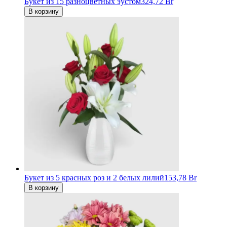
Букет из 15 разноцветных эустом
324,72 Br
В корзину
Букет из 5 красных роз и 2 белых лилий
153,78 Br
В корзину