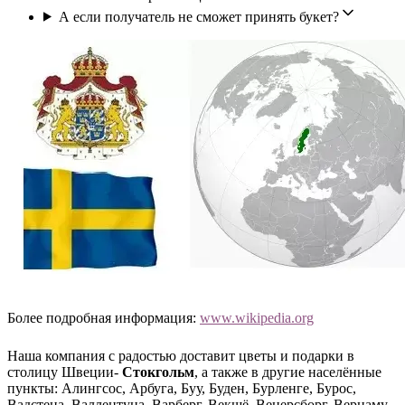
А если получатель не сможет принять букет?
Более подробная информация:
www.wikipedia.org
Наша компания с радостью доставит цветы и подарки в
столицу Швеции-
Стокгольм
, а также в другие населённые
пункты: Алингсос, Арбуга, Буу, Буден, Бурленге, Бурос,
Вадстена, Валлентуна, Варберг, Векшё, Венерсборг, Вернаму,