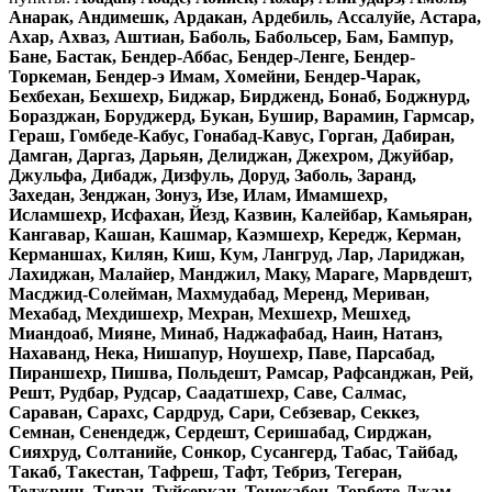
Анарак, Андимешк, Ардакан, Ардебиль, Ассалуйе, Астара,
Ахар, Ахваз, Аштиан, Баболь, Бабольсер, Бам, Бампур,
Бане, Бастак, Бендер-Аббас, Бендер-Ленге, Бендер-
Торкеман, Бендер-э Имам, Хомейни, Бендер-Чарак,
Бехбехан, Бехшехр, Биджар, Бирдженд, Бонаб, Боджнурд,
Боразджан, Боруджерд, Букан, Бушир, Варамин, Гармсар,
Гераш, Гомбеде-Кабус, Гонабад-Кавус, Горган, Дабиран,
Дамган, Даргаз, Дарьян, Делиджан, Джехром, Джуйбар,
Джульфа, Дибадж, Дизфуль, Доруд, Заболь, Заранд,
Захедан, Зенджан, Зонуз, Изе, Илам, Имамшехр,
Исламшехр, Исфахан, Йезд, Казвин, Калейбар, Камьяран,
Кангавар, Кашан, Кашмар, Каэмшехр, Кередж, Керман,
Керманшах, Килян, Киш, Кум, Лангруд, Лар, Лариджан,
Лахиджан, Малайер, Манджил, Маку, Мараге, Марвдешт,
Масджид-Солейман, Махмудабад, Меренд, Мериван,
Мехабад, Мехдишехр, Мехран, Мехшехр, Мешхед,
Миандоаб, Мияне, Минаб, Наджафабад, Наин, Натанз,
Нахаванд, Нека, Нишапур, Ноушехр, Паве, Парсабад,
Пираншехр, Пишва, Польдешт, Рамсар, Рафсанджан, Рей,
Решт, Рудбар, Рудсар, Саадатшехр, Саве, Салмас,
Сараван, Сарахс, Сардруд, Сари, Себзевар, Секкез,
Семнан, Сенендедж, Сердешт, Серишабад, Сирджан,
Сияхруд, Солтанийе, Сонкор, Сусангерд, Табас, Тайбад,
Такаб, Такестан, Тафреш, Тафт, Тебриз, Тегеран,
Теджриш, Тиран, Туйсеркан, Тонекабон, Торбете-Джам,