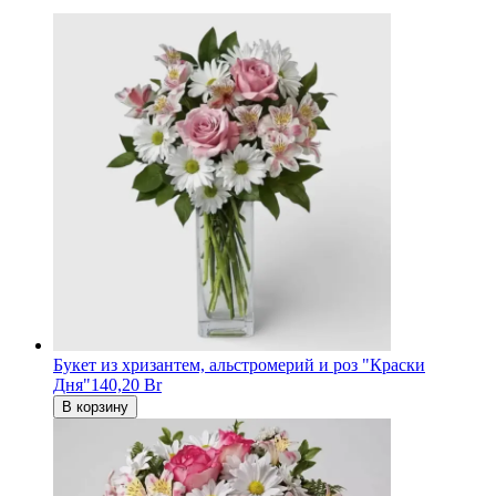
Букет из хризантем, альстромерий и роз "Краски
Дня"
140,20 Br
В корзину