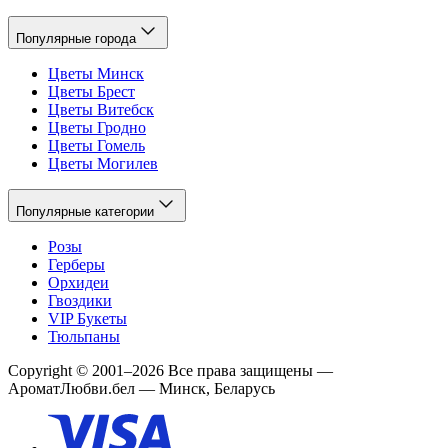
Популярные города
Цветы Минск
Цветы Брест
Цветы Витебск
Цветы Гродно
Цветы Гомель
Цветы Могилев
Популярные категории
Розы
Герберы
Орхидеи
Гвоздики
VIP Букеты
Тюльпаны
Copyright
©
2001
–
2026
Все права защищены
—
АроматЛюбви.бел — Минск, Беларусь