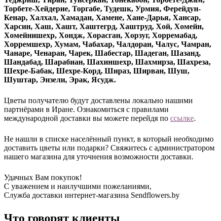
Торбете-Хейдерие, Торгабе, Тудешк, Урмия, Ферейдун-
Кенар, Халхал, Хамадан, Хамене, Хане-Дарья, Хансар,
Харсин, Хаш, Хашт, Хаштегрд, Хаштруд, Хой, Хомейн,
Хомейнишехр, Хондж, Хорасган, Хорзуг, Хорремабад,
Хорремшехр, Хумам, Чабахар, Чалдоран, Чалус, Чамран,
Чанаре, Ченаран, Чарек, Шабестар, Шадеган, Шазанд,
Шандабад, Шарабиан, Шахиншехр, Шахмирза, Шахреза,
Шехре-Бабак, Шехре-Корд, Шираз, Ширван, Шуш,
Шуштар, Энзели, Эрак, Ясудж.
Цветы получателю будут доставлены локально нашими
партнёрами в Иране. Ознакомиться с правилами
международной доставки вы можете перейдя по
ссылке
.
Не нашли в списке населённый пункт, в который необходимо
доставить цветы или подарки? Свяжитесь с администратором
нашего магазина для уточнения возможности доставки.
Удачных Вам покупок!
С уважением и наилучшими пожеланиями,
Служба доставки интернет-магазина Sendflowers.by
Что говорят клиенты