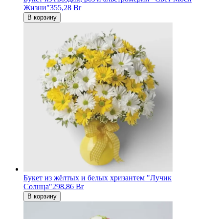
Жизни"
355,28 Br
В корзину
Букет из жёлтых и белых хризантем "Лучик
Солнца"
298,86 Br
В корзину