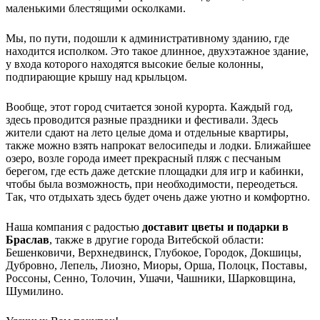
маленькими блестящими осколками.
Мы, по пути, подошли к административному зданию, где
находится исполком. Это такое длинное, двухэтажное здание,
у входа которого находятся высокие белые колонны,
подпирающие крышу над крыльцом.
Вообще, этот город считается зоной курорта. Каждый год,
здесь проводится разные праздники и фестивали. Здесь
жители сдают на лето целые дома и отдельные квартиры,
также можно взять напрокат велосипеды и лодки. Ближайшее
озеро, возле города имеет прекрасный пляж с песчаным
берегом, где есть даже детские площадки для игр и кабинки,
чтобы была возможность, при необходимости, переодеться.
Так, что отдыхать здесь будет очень даже уютно и комфортно.
Наша компания с радостью
доставит цветы и подарки в
Браслав
, также в другие города Витебской области:
Бешенковичи, Верхнедвинск, Глубокое, Городок, Докшицы,
Дубровно, Лепель, Лиозно, Миоры, Орша, Полоцк, Поставы,
Россоны, Сенно, Толочин, Ушачи, Чашники, Шарковщина,
Шумилино.