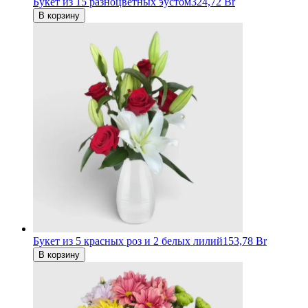
Букет из 15 разноцветных эустом
324,72 Br
В корзину
Букет из 5 красных роз и 2 белых лилий
153,78 Br
В корзину