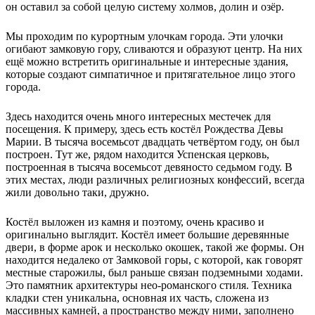
он оставил за собой целую систему холмов, долин и озёр.
Мы проходим по курортным улочкам города. Эти улочки
огибают замковую гору, сливаются и образуют центр. На них
ещё можно встретить оригинальные и интересные здания,
которые создают симпатичное и притягательное лицо этого
города.
Здесь находится очень много интересных местечек для
посещения. К примеру, здесь есть костёл Рождества Девы
Марии. В тысяча восемьсот двадцать четвёртом году, он был
построен. Тут же, рядом находится Успенская церковь,
построенная в тысяча восемьсот девяносто седьмом году. В
этих местах, люди различных религиозных конфессий, всегда
жили довольно таки, дружно.
Костёл выложен из камня и поэтому, очень красиво и
оригинально выглядит. Костёл имеет большие деревянные
двери, в форме арок и несколько окошек, такой же формы. Он
находится недалеко от Замковой горы, с которой, как говорят
местные старожилы, был раньше связан подземными ходами.
Это памятник архитектуры нео-романского стиля. Техника
кладки стен уникальна, основная их часть, сложена из
массивных камней, а пространство между ними, заполнено