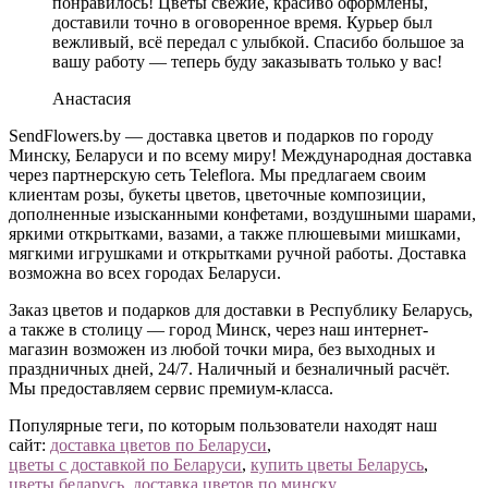
понравилось! Цветы свежие, красиво оформлены,
доставили точно в оговоренное время. Курьер был
вежливый, всё передал с улыбкой. Спасибо большое за
вашу работу — теперь буду заказывать только у вас!
Анастасия
SendFlowers.by — доставка цветов и подарков по городу
Минску, Беларуси и по всему миру! Международная доставка
через партнерскую сеть Teleflora. Мы предлагаем своим
клиентам розы, букеты цветов, цветочные композиции,
дополненные изысканными конфетами, воздушными шарами,
яркими открытками, вазами, а также плюшевыми мишками,
мягкими игрушками и открытками ручной работы. Доставка
возможна во всех городах Беларуси.
Заказ цветов и подарков для доставки в Республику Беларусь,
а также в столицу — город Минск, через наш интернет-
магазин возможен из любой точки мира, без выходных и
праздничных дней, 24/7. Наличный и безналичный расчёт.
Мы предоставляем сервис премиум-класса.
Популярные теги, по которым пользователи находят наш
сайт:
доставка цветов по Беларуси
,
цветы с доставкой по Беларуси
,
купить цветы Беларусь
,
цветы беларусь
,
доставка цветов по минску
,