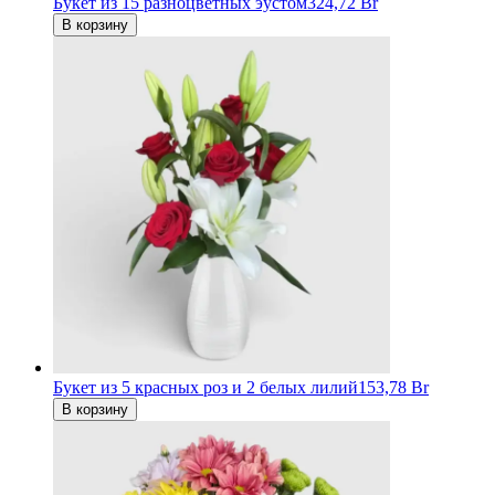
Букет из 15 разноцветных эустом
324,72 Br
В корзину
Букет из 5 красных роз и 2 белых лилий
153,78 Br
В корзину