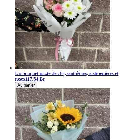
Un bouquet mixte de chrysanthèmes, alstroemères et
roses
117,54 Br
Au panier