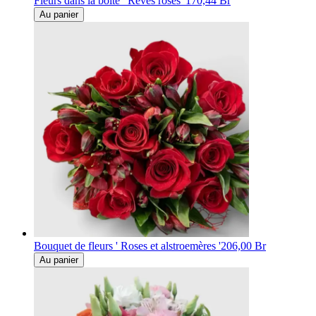
Fleurs dans la boîte ' Rêves roses '
170,44 Br
Au panier
Bouquet de fleurs ' Roses et alstroemères '
206,00 Br
Au panier