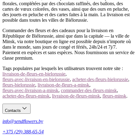
Boîtes et paniers floraux avec alstroemères. Une option
florales, complétées par des chocolats raffinés, des ballons, des
cadeau pratique et élégante.
cartes de vœux colorées, des vases, ainsi que des ours en peluche,
Décoration en papier kraft, film, tissu, ruban - selon votre
des jouets en peluche et des cartes faites à la main. La livraison est
choix.
possible dans toutes les villes de Biélorussie.
Nous proposons une décoration de bouquet pour tous les goûts -
Commander des fleurs et des cadeaux pour la livraison en
du sobre au somptueux. Les alstroemères conservent parfaitement
République de Biélorussie, ainsi que dans la capitale — la ville de
leur fraîcheur et réjouissent longtemps le destinataire.
Minsk, via notre boutique en ligne est possible depuis n'importe où
dans le monde, sans jours de congé et fériés, 24h/24 et 7j/7.
Pourquoi nous ?
Paiement en espèces et sans espèces. Nous fournissons un service de
classe premium.
Chez nous, vous pouvez acheter des alstroemères à Minsk avec
Tags populaires par lesquels les utilisateurs trouvent notre site :
livraison - rapidement, commodément et avantageusement. Nous
livraison-de-fleurs-en-bielorussie
,
sélectionnons soigneusement chaque détail de la composition et
fleurs-avec-livraison-en-bielorussie
,
acheter-des-fleurs-bielorussie
,
nous efforçons de rendre chaque bouquet unique et mémorable.
fleurs-bielorussie
,
livraison-de-fleurs-a-minsk
,
Les avantages de commander chez nous :
fleurs-avec-livraison-a-minsk
,
commander-des-fleurs-minsk
,
acheter-des-fleurs-minsk
,
livraison-de-fleurs-minsk
,
fleurs-minsk
.
Livraison rapide à Minsk et dans toute la Biélorussie.
Système de commande simple sur le site.
Contacts
Divers modes de paiement (espèces, cartes, WEBPAY,
BePaid, ERIP et autres).
info@sendflowers.by
Prix abordables et politique tarifaire flexible.
Approche personnalisée et assistance dans le choix.
+375 (29) 388-65-54