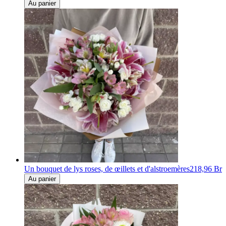
Au panier
Un bouquet de lys roses, de œillets et d'alstroemères
218,96 Br
Au panier