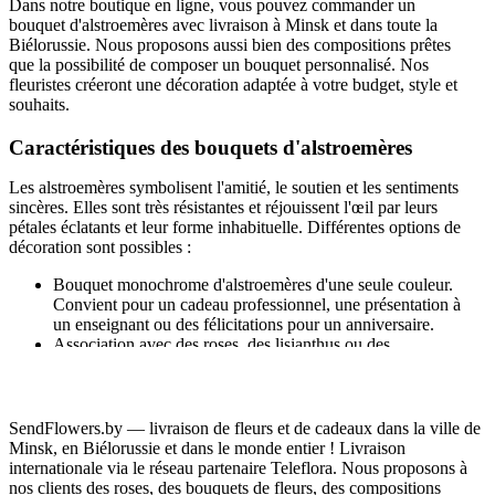
Dans notre boutique en ligne, vous pouvez commander un
bouquet d'alstroemères avec livraison à Minsk et dans toute la
Biélorussie. Nous proposons aussi bien des compositions prêtes
que la possibilité de composer un bouquet personnalisé. Nos
fleuristes créeront une décoration adaptée à votre budget, style et
souhaits.
Caractéristiques des bouquets d'alstroemères
Les alstroemères symbolisent l'amitié, le soutien et les sentiments
sincères. Elles sont très résistantes et réjouissent l'œil par leurs
pétales éclatants et leur forme inhabituelle. Différentes options de
décoration sont possibles :
Bouquet monochrome d'alstroemères d'une seule couleur.
Convient pour un cadeau professionnel, une présentation à
un enseignant ou des félicitations pour un anniversaire.
Association avec des roses, des lisianthus ou des
chrysanthèmes. Crée un bouquet de fête spectaculaire pour
un anniversaire ou un anniversaire de mariage.
Compositions avec des lys et des tulipes. L'ambiance
printanière et les couleurs vives rendent le bouquet
SendFlowers.by — livraison de fleurs et de cadeaux dans la ville de
mémorable.
Minsk, en Biélorussie et dans le monde entier ! Livraison
Alstroemères aux tons pastel avec ajout de gypsophile. Idéal
internationale via le réseau partenaire Teleflora. Nous proposons à
pour une déclaration romantique ou comme compliment.
nos clients des roses, des bouquets de fleurs, des compositions