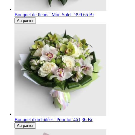
Bouquet de fleurs ' Mon Soleil '
399,65 Br
Au panier
Bouquet d'orchidées ' Pour toi '
461,36 Br
Au panier