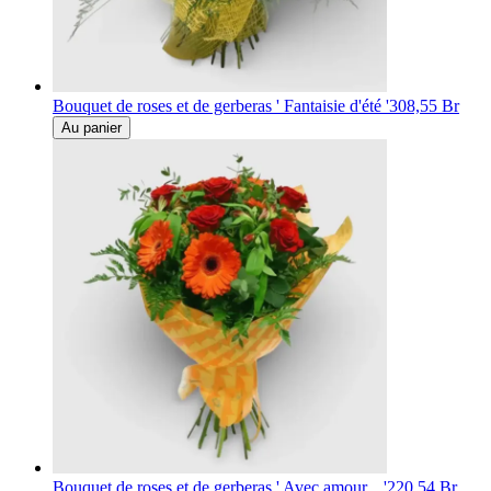
Bouquet de roses et de gerberas ' Fantaisie d'été '
308,55 Br
Au panier
Bouquet de roses et de gerberas ' Avec amour... '
220,54 Br