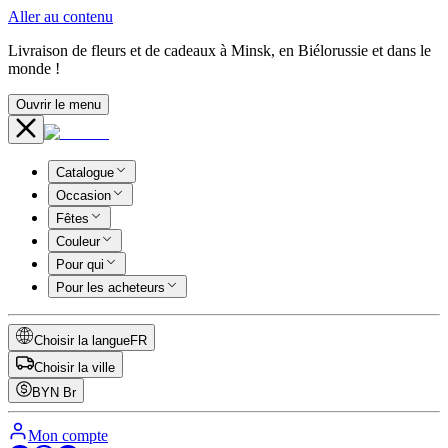
Aller au contenu
Livraison de fleurs et de cadeaux à Minsk, en Biélorussie et dans le
monde !
Ouvrir le menu
Catalogue
Occasion
Fêtes
Couleur
Pour qui
Pour les acheteurs
Choisir la langue
FR
Choisir la ville
BYN
Br
Mon compte