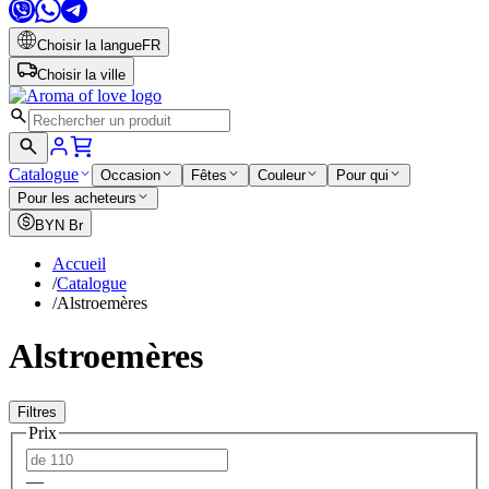
Choisir la langue
FR
Choisir la ville
Catalogue
Occasion
Fêtes
Couleur
Pour qui
Pour les acheteurs
BYN
Br
Accueil
/
Catalogue
/
Alstroemères
Alstroemères
Filtres
Prix
—