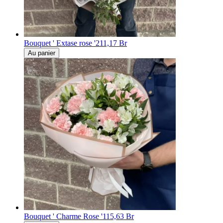
Bouquet ' Extase rose '
211,17 Br
Au panier
Bouquet ' Charme Rose '
115,63 Br