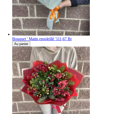
Bouquet ' Matin ensoleillé '
111,67 Br
Au panier