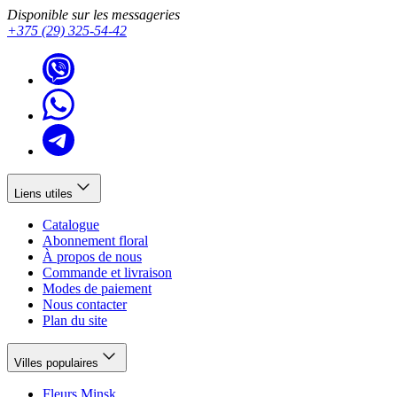
Des questions ?
Appelez-nous
- nous serons ravis de vous aider à
Disponible sur les messageries
choisir un bouquet d'alstroemères adapté à toute occasion.
+375 (29) 325-54-42
Liens utiles
Catalogue
Abonnement floral
À propos de nous
Commande et livraison
Modes de paiement
Nous contacter
Plan du site
Villes populaires
Fleurs Minsk