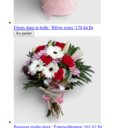
Fleurs dans la boîte ' Rêves roses '
170,44 Br
Au panier
Bouquet multicolore ' Émerveillement '
161,62 Br