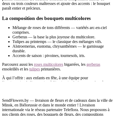
deux ou trois couleurs maîtresses et ajoute des accents : le bouquet
paraît entier et précieux.
La composition des bouquets multicolores
Mélange de roses de tons différents — variétés arc-en-ciel
comprises.
Gerberas — la base la plus joyeuse du multicolore.
Tulipes au printemps — le classique des mélanges vifs.
Alstroemerias, eustoma, chrysanthèmes — le garnissage
durable.
Accents de saison : pivoines, tournesols, iris.
Parcourez aussi les
roses multicolores
bigarrées, les
gerberas
ensoleillés et les
tulipes
printanières.
À qui l’offrir : aux enfants en fête, à une équipe pour
l’anniversaire de l’entreprise, à l’institutrice le 1er septembre, à
maman — juste comme ça. Le mélange vif ne porte aucun « code
» et se lit comme de la joie pure.
SendFlowers.by — livraison de fleurs et de cadeaux dans la ville de
Livraison de bouquets éclatants à Minsk et en
Minsk, en Biélorussie et dans le monde entier ! Livraison
Biélorussie
internationale via le réseau partenaire Teleflora. Nous proposons à
nos clients des roses, des bouquets de fleurs, des compositions