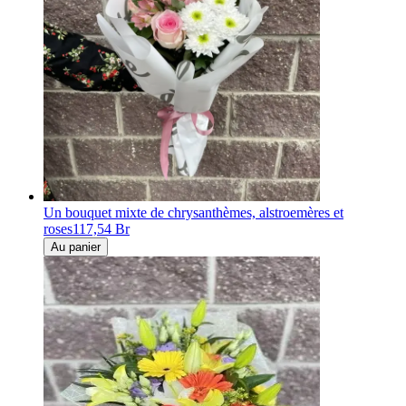
Un bouquet mixte de chrysanthèmes, alstroemères et
roses
117,54 Br
Au panier