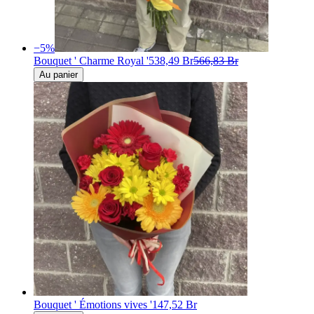
−
5
%
Bouquet ' Charme Royal '
538,49 Br
566,83 Br
Au panier
Bouquet ' Émotions vives '
147,52 Br