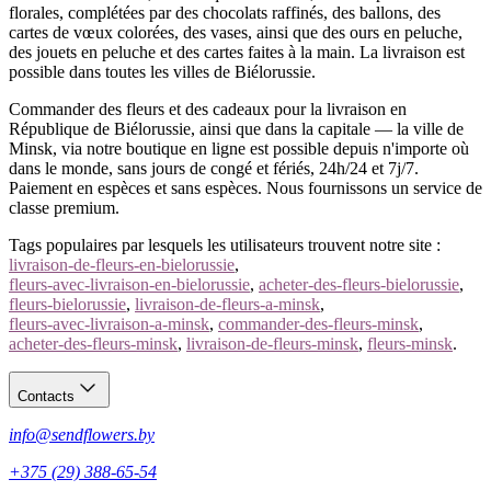
Commandez un bouquet multicolore en ligne en quelques minutes
florales, complétées par des chocolats raffinés, des ballons, des
— nous mélangeons des fleurs fraîches et livrons à Minsk et dans
cartes de vœux colorées, des vases, ainsi que des ours en peluche,
toute la Biélorussie. Cartes, espèces, WEBPAY, BePaid et ERIP
des jouets en peluche et des cartes faites à la main. La livraison est
acceptés.
possible dans toutes les villes de Biélorussie.
Appelez-nous
— un mélange selon votre occasion et budget.
Commander des fleurs et des cadeaux pour la livraison en
République de Biélorussie, ainsi que dans la capitale — la ville de
Minsk, via notre boutique en ligne est possible depuis n'importe où
dans le monde, sans jours de congé et fériés, 24h/24 et 7j/7.
Paiement en espèces et sans espèces. Nous fournissons un service de
classe premium.
Tags populaires par lesquels les utilisateurs trouvent notre site :
livraison-de-fleurs-en-bielorussie
,
fleurs-avec-livraison-en-bielorussie
,
acheter-des-fleurs-bielorussie
,
fleurs-bielorussie
,
livraison-de-fleurs-a-minsk
,
fleurs-avec-livraison-a-minsk
,
commander-des-fleurs-minsk
,
acheter-des-fleurs-minsk
,
livraison-de-fleurs-minsk
,
fleurs-minsk
.
Contacts
info@sendflowers.by
+375 (29) 388-65-54