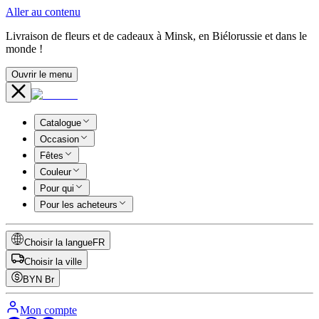
Aller au contenu
Livraison de fleurs et de cadeaux à Minsk, en Biélorussie et dans le
monde !
Ouvrir le menu
Catalogue
Occasion
Fêtes
Couleur
Pour qui
Pour les acheteurs
Choisir la langue
FR
Choisir la ville
BYN
Br
Mon compte