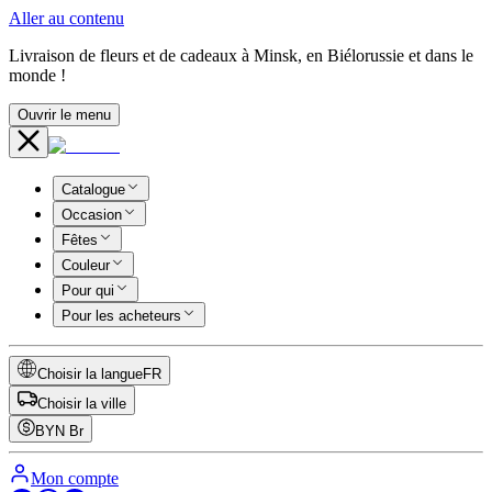
Aller au contenu
Livraison de fleurs et de cadeaux à Minsk, en Biélorussie et dans le
monde !
Ouvrir le menu
Catalogue
Occasion
Fêtes
Couleur
Pour qui
Pour les acheteurs
Choisir la langue
FR
Choisir la ville
BYN
Br
Mon compte