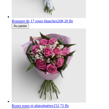
Bouquet de 17 roses blanches
208,20 Br
Au panier
Roses roses et alstroémères
152,75 Br