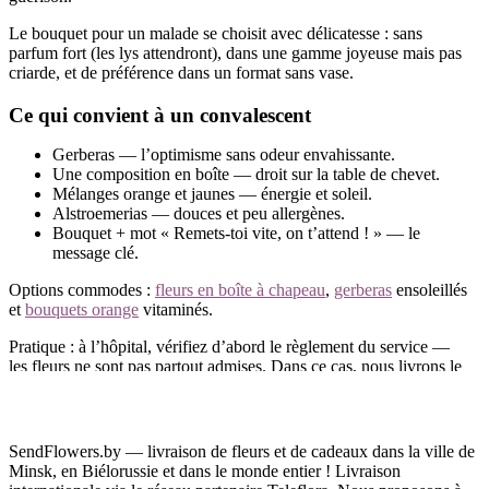
Le bouquet pour un malade se choisit avec délicatesse : sans
parfum fort (les lys attendront), dans une gamme joyeuse mais pas
criarde, et de préférence dans un format sans vase.
Ce qui convient à un convalescent
Gerberas — l’optimisme sans odeur envahissante.
Une composition en boîte — droit sur la table de chevet.
Mélanges orange et jaunes — énergie et soleil.
Alstroemerias — douces et peu allergènes.
Bouquet + mot « Remets-toi vite, on t’attend ! » — le
message clé.
Options commodes :
fleurs en boîte à chapeau
,
gerberas
ensoleillés
et
bouquets orange
vitaminés.
Pratique : à l’hôpital, vérifiez d’abord le règlement du service —
les fleurs ne sont pas partout admises. Dans ce cas, nous livrons le
bouquet à domicile pour la sortie : double joie au retour.
Commandez des fleurs de rétablissement en ligne — livraison à
domicile, en clinique ou pour la sortie, à Minsk et en Biélorussie.
SendFlowers.by — livraison de fleurs et de cadeaux dans la ville de
Minsk, en Biélorussie et dans le monde entier ! Livraison
Des questions ?
Appelez-nous
— un bouquet délicat et