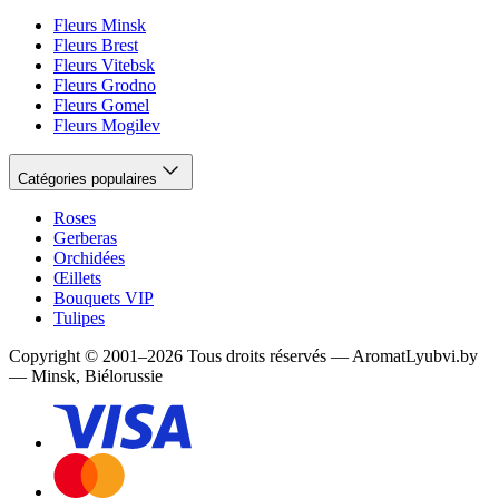
Fleurs Minsk
Fleurs Brest
Fleurs Vitebsk
Fleurs Grodno
Fleurs Gomel
Fleurs Mogilev
Catégories populaires
Roses
Gerberas
Orchidées
Œillets
Bouquets VIP
Tulipes
Copyright
©
2001
–
2026
Tous droits réservés
—
AromatLyubvi.by
— Minsk, Biélorussie