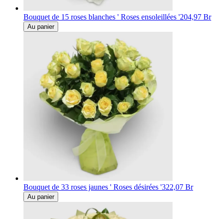
Bouquet de 15 roses blanches ' Roses ensoleillées '
204,97 Br
Au panier
Bouquet de 33 roses jaunes ' Roses désirées '
322,07 Br
Au panier