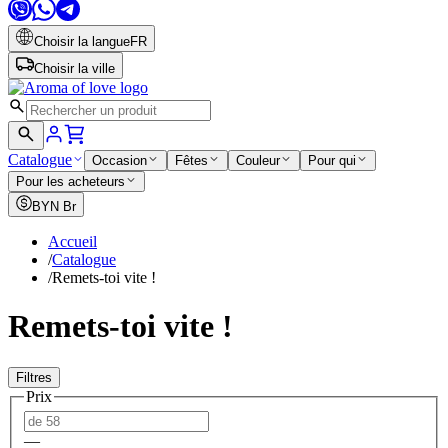
Choisir la langue
FR
Choisir la ville
Catalogue
Occasion
Fêtes
Couleur
Pour qui
Pour les acheteurs
BYN
Br
Accueil
/
Catalogue
/
Remets-toi vite !
Remets-toi vite !
Filtres
Prix
—