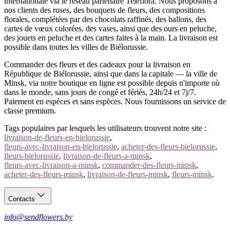
internationale via le réseau partenaire Teleflora. Nous proposons à
chaleureux.
nos clients des roses, des bouquets de fleurs, des compositions
florales, complétées par des chocolats raffinés, des ballons, des
cartes de vœux colorées, des vases, ainsi que des ours en peluche,
des jouets en peluche et des cartes faites à la main. La livraison est
possible dans toutes les villes de Biélorussie.
Commander des fleurs et des cadeaux pour la livraison en
République de Biélorussie, ainsi que dans la capitale — la ville de
Minsk, via notre boutique en ligne est possible depuis n'importe où
dans le monde, sans jours de congé et fériés, 24h/24 et 7j/7.
Paiement en espèces et sans espèces. Nous fournissons un service de
classe premium.
Tags populaires par lesquels les utilisateurs trouvent notre site :
livraison-de-fleurs-en-bielorussie
,
fleurs-avec-livraison-en-bielorussie
,
acheter-des-fleurs-bielorussie
,
fleurs-bielorussie
,
livraison-de-fleurs-a-minsk
,
fleurs-avec-livraison-a-minsk
,
commander-des-fleurs-minsk
,
acheter-des-fleurs-minsk
,
livraison-de-fleurs-minsk
,
fleurs-minsk
.
Contacts
info@sendflowers.by