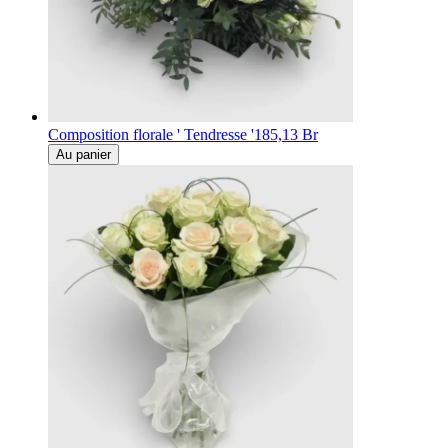
Composition florale ' Tendresse '
185,13 Br
Au panier