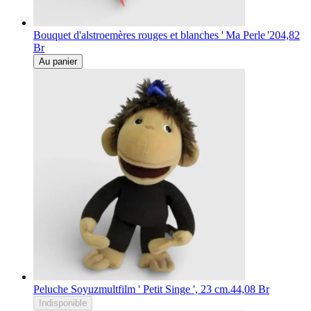
Bouquet d'alstroemères rouges et blanches ' Ma Perle '
204,82
Br
Au panier
Peluche Soyuzmultfilm ' Petit Singe ', 23 cm.
44,08 Br
Indisponible