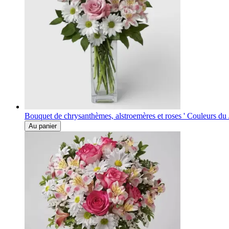
Bouquet de chrysanthèmes, alstroemères et roses ' Couleurs du 
Au panier