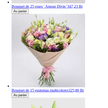
Bouquet de 25 roses ' Amour Divin '
347,23 Br
Au panier
Bouquet de 15 eustomas multicolores
325,80 Br
Au panier