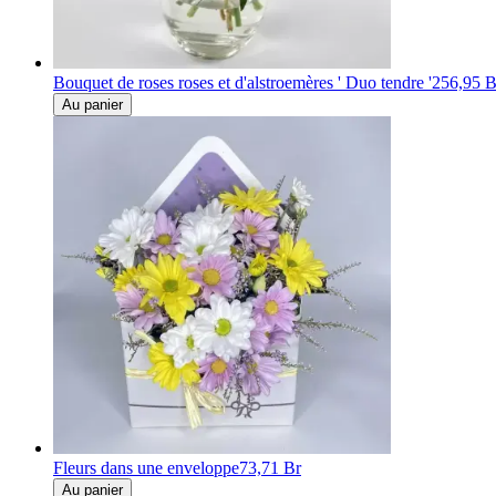
Bouquet de roses roses et d'alstroemères ' Duo tendre '
256,95 B
Au panier
Fleurs dans une enveloppe
73,71 Br
Au panier