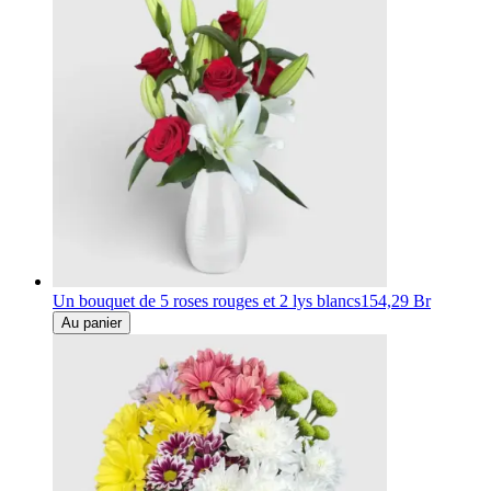
Un bouquet de 5 roses rouges et 2 lys blancs
154,29 Br
Au panier