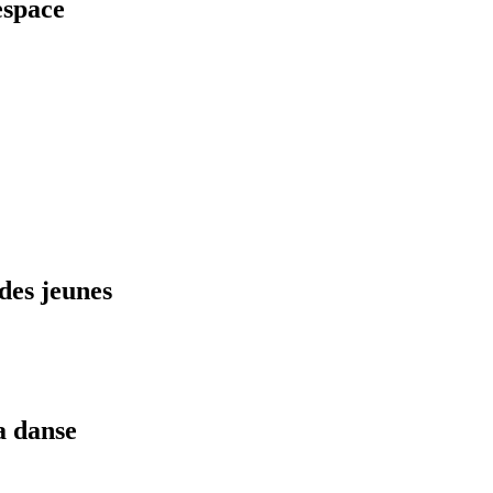
espace
 des jeunes
a danse