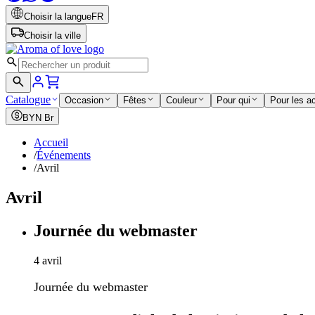
Choisir la langue
FR
Choisir la ville
Catalogue
Occasion
Fêtes
Couleur
Pour qui
Pour les a
BYN
Br
Accueil
/
Événements
/
Avril
Avril
Journée du webmaster
4 avril
Journée du webmaster