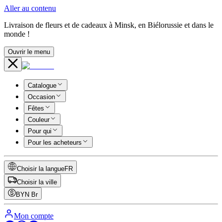
Aller au contenu
Livraison de fleurs et de cadeaux à Minsk, en Biélorussie et dans le
monde !
Ouvrir le menu
Catalogue
Occasion
Fêtes
Couleur
Pour qui
Pour les acheteurs
Choisir la langue
FR
Choisir la ville
BYN
Br
Mon compte