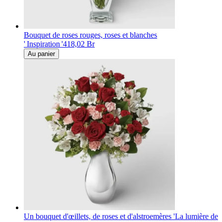
Bouquet de roses rouges, roses et blanches
' Inspiration '
418,02 Br
Au panier
Un bouquet d'œillets, de roses et d'alstroemères 'La lumière de