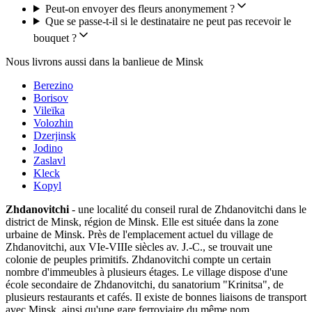
Peut-on envoyer des fleurs anonymement ?
Que se passe-t-il si le destinataire ne peut pas recevoir le
bouquet ?
Nous livrons aussi dans la banlieue de Minsk
Berezino
Borisov
Vileïka
Volozhin
Dzerjinsk
Jodino
Zaslavl
Kleck
Kopyl
Zhdanovitchi
- une localité du conseil rural de Zhdanovitchi dans le
district de Minsk, région de Minsk. Elle est située dans la zone
urbaine de Minsk. Près de l'emplacement actuel du village de
Zhdanovitchi, aux VIe-VIIIe siècles av. J.-C., se trouvait une
colonie de peuples primitifs. Zhdanovitchi compte un certain
nombre d'immeubles à plusieurs étages. Le village dispose d'une
école secondaire de Zhdanovitchi, du sanatorium "Krinitsa", de
plusieurs restaurants et cafés. Il existe de bonnes liaisons de transport
avec Minsk, ainsi qu'une gare ferroviaire du même nom.