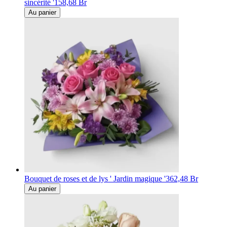
sincérité '
158,68 Br
Au panier
Bouquet de roses et de lys ' Jardin magique '
362,48 Br
Au panier