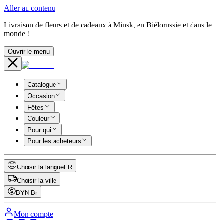
Aller au contenu
Livraison de fleurs et de cadeaux à Minsk, en Biélorussie et dans le
monde !
Ouvrir le menu
Catalogue
Occasion
Fêtes
Couleur
Pour qui
Pour les acheteurs
Choisir la langue
FR
Choisir la ville
BYN
Br
Mon compte