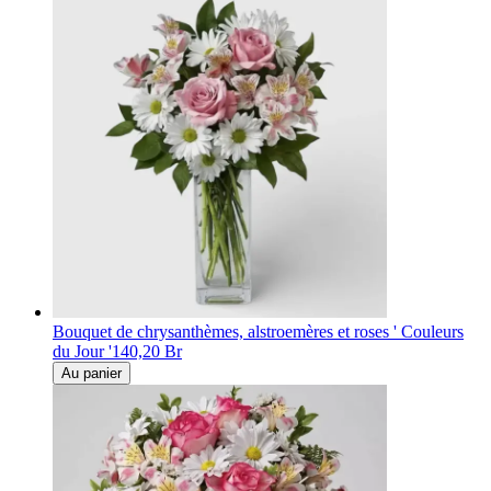
Bouquet de chrysanthèmes, alstroemères et roses ' Couleurs
du Jour '
140,20 Br
Au panier