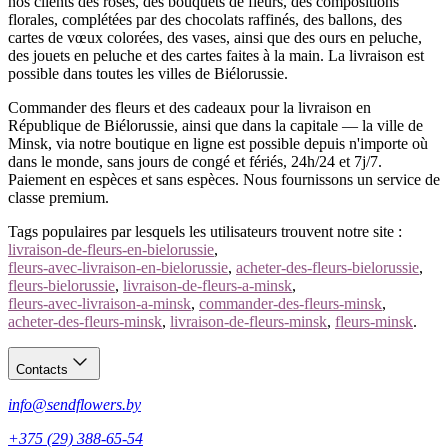
nos clients des roses, des bouquets de fleurs, des compositions
florales, complétées par des chocolats raffinés, des ballons, des
cartes de vœux colorées, des vases, ainsi que des ours en peluche,
des jouets en peluche et des cartes faites à la main. La livraison est
possible dans toutes les villes de Biélorussie.
Commander des fleurs et des cadeaux pour la livraison en
République de Biélorussie, ainsi que dans la capitale — la ville de
Minsk, via notre boutique en ligne est possible depuis n'importe où
dans le monde, sans jours de congé et fériés, 24h/24 et 7j/7.
Paiement en espèces et sans espèces. Nous fournissons un service de
classe premium.
Tags populaires par lesquels les utilisateurs trouvent notre site :
livraison-de-fleurs-en-bielorussie
,
fleurs-avec-livraison-en-bielorussie
,
acheter-des-fleurs-bielorussie
,
fleurs-bielorussie
,
livraison-de-fleurs-a-minsk
,
fleurs-avec-livraison-a-minsk
,
commander-des-fleurs-minsk
,
acheter-des-fleurs-minsk
,
livraison-de-fleurs-minsk
,
fleurs-minsk
.
Contacts
info@sendflowers.by
+375 (29) 388-65-54