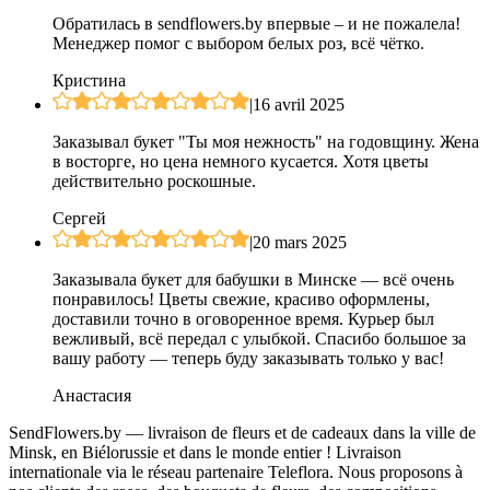
Обратилась в sendflowers.by впервые – и не пожалела!
Менеджер помог с выбором белых роз, всё чётко.
Кристина
|
16 avril 2025
Заказывал букет "Ты моя нежность" на годовщину. Жена
в восторге, но цена немного кусается. Хотя цветы
действительно роскошные.
Сергей
|
20 mars 2025
Заказывала букет для бабушки в Минске — всё очень
понравилось! Цветы свежие, красиво оформлены,
доставили точно в оговоренное время. Курьер был
вежливый, всё передал с улыбкой. Спасибо большое за
вашу работу — теперь буду заказывать только у вас!
Анастасия
SendFlowers.by — livraison de fleurs et de cadeaux dans la ville de
Minsk, en Biélorussie et dans le monde entier ! Livraison
internationale via le réseau partenaire Teleflora. Nous proposons à