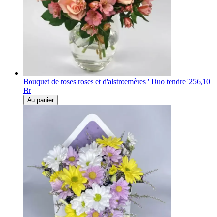
Bouquet de roses roses et d'alstroemères ' Duo tendre '
256,10
Br
Au panier