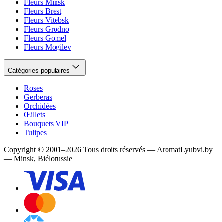
Fleurs Minsk
Fleurs Brest
Fleurs Vitebsk
Fleurs Grodno
Fleurs Gomel
Fleurs Mogilev
Catégories populaires
Roses
Gerberas
Orchidées
Œillets
Bouquets VIP
Tulipes
Copyright
©
2001
–
2026
Tous droits réservés
—
AromatLyubvi.by
— Minsk, Biélorussie