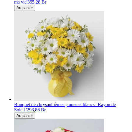
ma vie'
355,28 Br
Au panier
Bouquet de chrysanthèmes jaunes et blancs ' Rayon de
Soleil '
298,86 Br
Au panier