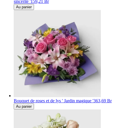
sincérité '
159,21 Br
Au panier
Bouquet de roses et de lys ' Jardin magique '
363,69 Br
Au panier