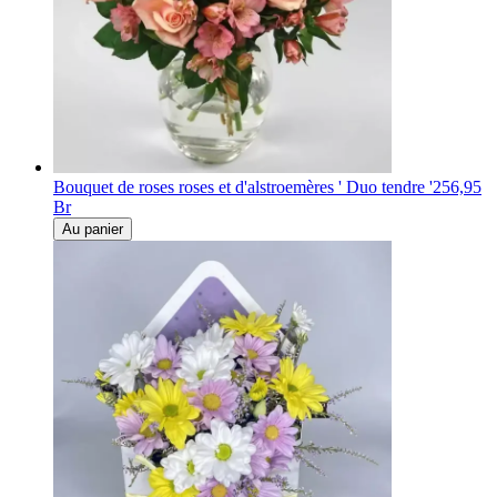
Bouquet de roses roses et d'alstroemères ' Duo tendre '
256,95
Br
Au panier