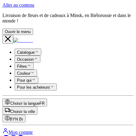
Aller au contenu
Livraison de fleurs et de cadeaux à Minsk, en Biélorussie et dans le
monde !
Ouvrir le menu
Catalogue
Occasion
Fêtes
Couleur
Pour qui
Pour les acheteurs
Choisir la langue
FR
Choisir la ville
BYN
Br
Mon compte