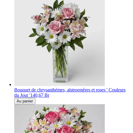
Bouquet de chrysanthèmes, alstroemères et roses ' Couleurs
du Jour '
140,67 Br
Au panier