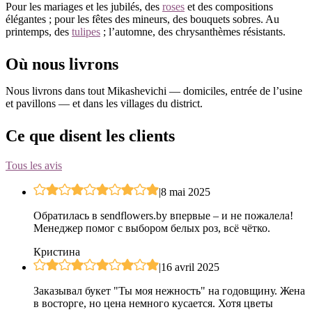
Pour les mariages et les jubilés, des
roses
et des compositions
élégantes ; pour les fêtes des mineurs, des bouquets sobres. Au
printemps, des
tulipes
; l’automne, des chrysanthèmes résistants.
Où nous livrons
Nous livrons dans tout Mikashevichi — domiciles, entrée de l’usine
et pavillons — et dans les villages du district.
Ce que disent les clients
Tous les avis
|
8 mai 2025
Обратилась в sendflowers.by впервые – и не пожалела!
Менеджер помог с выбором белых роз, всё чётко.
Кристина
|
16 avril 2025
Заказывал букет "Ты моя нежность" на годовщину. Жена
в восторге, но цена немного кусается. Хотя цветы