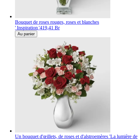
Bouquet de roses rouges, roses et blanches
' Inspiration '
419,41 Br
Au panier
Un bouquet d'œillets, de roses et d'alstroemères 'La lumière de