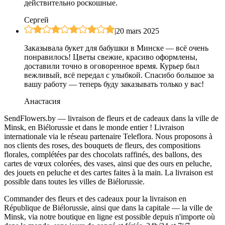
действительно роскошные.
Сергей
|
20 mars 2025
Заказывала букет для бабушки в Минске — всё очень
понравилось! Цветы свежие, красиво оформлены,
доставили точно в оговоренное время. Курьер был
вежливый, всё передал с улыбкой. Спасибо большое за
вашу работу — теперь буду заказывать только у вас!
Анастасия
SendFlowers.by — livraison de fleurs et de cadeaux dans la ville de
Minsk, en Biélorussie et dans le monde entier ! Livraison
internationale via le réseau partenaire Teleflora. Nous proposons à
nos clients des roses, des bouquets de fleurs, des compositions
florales, complétées par des chocolats raffinés, des ballons, des
cartes de vœux colorées, des vases, ainsi que des ours en peluche,
des jouets en peluche et des cartes faites à la main. La livraison est
possible dans toutes les villes de Biélorussie.
Commander des fleurs et des cadeaux pour la livraison en
République de Biélorussie, ainsi que dans la capitale — la ville de
Minsk, via notre boutique en ligne est possible depuis n'importe où