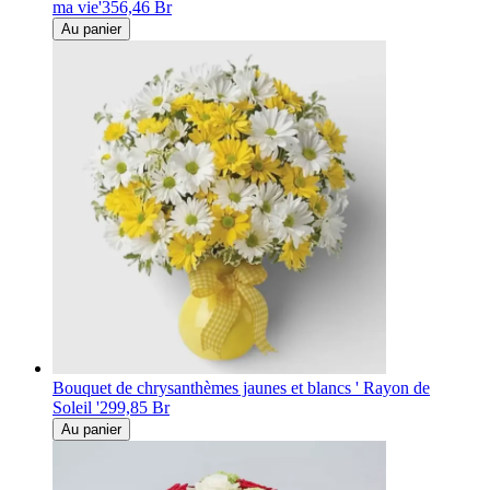
ma vie'
356,46 Br
Au panier
Bouquet de chrysanthèmes jaunes et blancs ' Rayon de
Soleil '
299,85 Br
Au panier