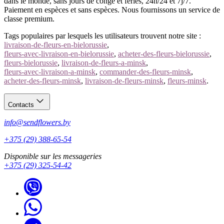
dans le monde, sans jours de congé et fériés, 24h/24 et 7j/7.
Paiement en espèces et sans espèces. Nous fournissons un service de
classe premium.
Tags populaires par lesquels les utilisateurs trouvent notre site :
livraison-de-fleurs-en-bielorussie
,
fleurs-avec-livraison-en-bielorussie
,
acheter-des-fleurs-bielorussie
,
fleurs-bielorussie
,
livraison-de-fleurs-a-minsk
,
fleurs-avec-livraison-a-minsk
,
commander-des-fleurs-minsk
,
acheter-des-fleurs-minsk
,
livraison-de-fleurs-minsk
,
fleurs-minsk
.
Contacts
info@sendflowers.by
+375 (29) 388-65-54
Disponible sur les messageries
+375 (29) 325-54-42