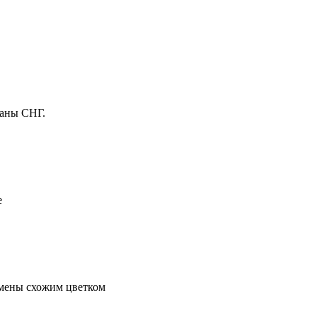
раны СНГ.
е
амены схожим цветком