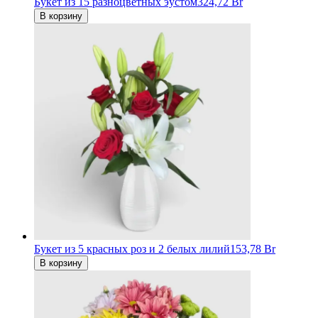
Букет из 15 разноцветных эустом
324,72 Br
В корзину
Букет из 5 красных роз и 2 белых лилий
153,78 Br
В корзину