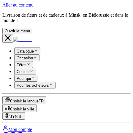
Aller au contenu
Livraison de fleurs et de cadeaux à Minsk, en Biélorussie et dans le
monde !
Ouvrir le menu
Catalogue
Occasion
Fêtes
Couleur
Pour qui
Pour les acheteurs
Choisir la langue
FR
Choisir la ville
BYN
Br
Mon compte