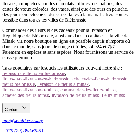
Un doute sur le choix ?
Appelez
— la variété et le nombre qu’il
florales, complétées par des chocolats raffinés, des ballons, des
faut.
cartes de vœux colorées, des vases, ainsi que des ours en peluche,
des jouets en peluche et des cartes faites à la main. La livraison est
possible dans toutes les villes de Biélorussie.
Commander des fleurs et des cadeaux pour la livraison en
République de Biélorussie, ainsi que dans la capitale — la ville de
Minsk, via notre boutique en ligne est possible depuis n'importe où
dans le monde, sans jours de congé et fériés, 24h/24 et 7j/7.
Paiement en espèces et sans espèces. Nous fournissons un service de
classe premium.
Tags populaires par lesquels les utilisateurs trouvent notre site :
livraison-de-fleurs-en-bielorussie
,
fleurs-avec-livraison-en-bielorussie
,
acheter-des-fleurs-bielorussie
,
fleurs-bielorussie
,
livraison-de-fleurs-a-minsk
,
fleurs-avec-livraison-a-minsk
,
commander-des-fleurs-minsk
,
acheter-des-fleurs-minsk
,
livraison-de-fleurs-minsk
,
fleurs-minsk
.
Contacts
info@sendflowers.by
+375 (29) 388-65-54