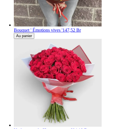
Bouquet ' Émotions vives '
147,52 Br
Au panier