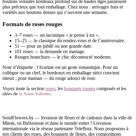
boutons veloutés bordeaux profond sur de hautes tiges paraissent
plus précieux que tout emballage. Chez nous : arrivages frais et
variétés aux boutons denses qui s’ouvrent une semaine.
Formats de roses rouges
3–7 roses — un laconique « je pense à toi ».
15–25 — le classique du rendez-vous et de l’anniversaire.
51 — pour un jubilé ou une grande date.
101 roses — la demande en mariage.
Rouges branchues — le chic décontracté moderne.
Note d’étiquette : l’écarlate est un geste romantique. Pour un
collègue ou un chef, le bordeaux en emballage strict convient
mieux ; pour maman — du rouge adouci de rose.
Voyez toute la section
roses
, les
bouquets rouges
composés et les
idées de
la Saint-Valentin
.
Livraison de roses rouges à Minsk et en Biélorussie
Commandez des roses rouges en ligne — la brassée livrée à
SendFlowers.by — livraison de fleurs et de cadeaux dans la ville de
l’instant exact, à domicile, au restaurant ou au bureau. Paiement
Minsk, en Biélorussie et dans le monde entier ! Livraison
par carte, espèces, WEBPAY, BePaid ou ERIP.
internationale via le réseau partenaire Teleflora. Nous proposons à
nos clients des roses, des bouquets de fleurs, des compositions