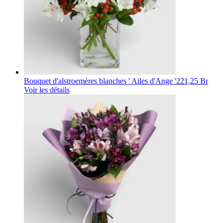
Bouquet d'alstroemères blanches ' Ailes d'Ange '
221,25 Br
Voir les détails