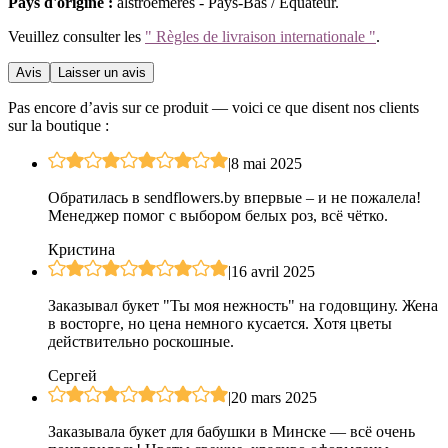
Pays d'origine :
alstroemères - Pays-Bas / Équateur.
Veuillez consulter les
" Règles de livraison internationale "
.
Avis
Laisser un avis
Pas encore d’avis sur ce produit — voici ce que disent nos clients
sur la boutique :
|
8 mai 2025
Обратилась в sendflowers.by впервые – и не пожалела!
Менеджер помог с выбором белых роз, всё чётко.
Кристина
|
16 avril 2025
Заказывал букет "Ты моя нежность" на годовщину. Жена
в восторге, но цена немного кусается. Хотя цветы
действительно роскошные.
Сергей
|
20 mars 2025
Заказывала букет для бабушки в Минске — всё очень