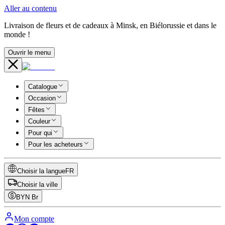
Aller au contenu
Livraison de fleurs et de cadeaux à Minsk, en Biélorussie et dans le
monde !
Ouvrir le menu
Catalogue
Occasion
Fêtes
Couleur
Pour qui
Pour les acheteurs
Choisir la langue
FR
Choisir la ville
BYN
Br
Mon compte