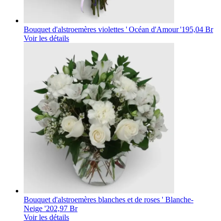
Bouquet d'alstroemères violettes ' Océan d'Amour '
195,04 Br
Voir les détails
Bouquet d'alstroemères blanches et de roses ' Blanche-
Neige '
202,97 Br
Voir les détails