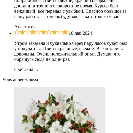
понравилось! Цветы свежие, красиво оформлены,
доставили точно в оговоренное время. Курьер был
вежливый, всё передал с улыбкой. Спасибо большое за
вашу работу — теперь буду заказывать только у вас!
Анастасия
|
10 mai 2024
Утром заказала и буквально через пару часов букет был
у получателя. Цветы красивые, свежие. Все остались
довольны. Очень положительный опыт. Думаю, что
обращусь сюда не один раз.
Светлана Т.
Vous aimerez aussi