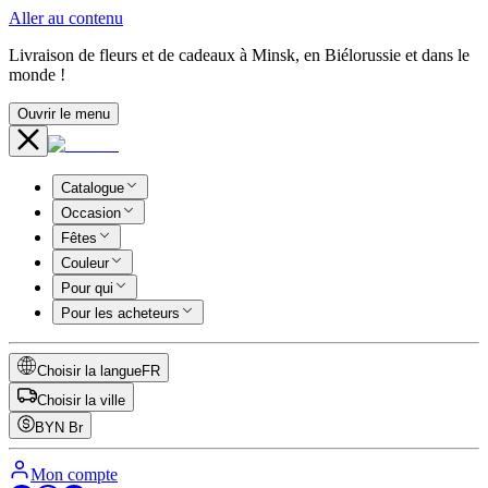
Aller au contenu
Livraison de fleurs et de cadeaux à Minsk, en Biélorussie et dans le
monde !
Ouvrir le menu
Catalogue
Occasion
Fêtes
Couleur
Pour qui
Pour les acheteurs
Choisir la langue
FR
Choisir la ville
BYN
Br
Mon compte