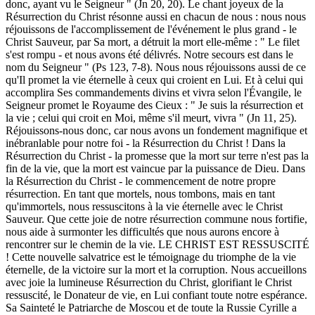
donc, ayant vu le Seigneur " (Jn 20, 20).
Le chant joyeux de la
Résurrection du Christ résonne aussi en chacun de nous : nous nous
réjouissons de l'accomplissement de l'événement le plus grand - le
Christ Sauveur, par Sa mort, a détruit la mort elle-même : " Le filet
s'est rompu - et nous avons été délivrés. Notre secours est dans le
nom du Seigneur " (Ps 123, 7-8). Nous nous réjouissons aussi de ce
qu'Il promet la vie éternelle à ceux qui croient en Lui. Et à celui qui
accomplira Ses commandements divins et vivra selon l'Évangile, le
Seigneur promet le Royaume des Cieux : " Je suis la résurrection et
la vie ; celui qui croit en Moi, même s'il meurt, vivra " (Jn 11, 25).
Réjouissons-nous donc, car nous avons un fondement magnifique et
inébranlable pour notre foi - la Résurrection du Christ ! Dans la
Résurrection du Christ - la promesse que la mort sur terre n'est pas la
fin de la vie, que la mort est vaincue par la puissance de Dieu. Dans
la Résurrection du Christ - le commencement de notre propre
résurrection. En tant que mortels, nous tombons, mais en tant
qu'immortels, nous ressuscitons à la vie éternelle avec le Christ
Sauveur. Que cette joie de notre résurrection commune nous fortifie,
nous aide à surmonter les difficultés que nous aurons encore à
rencontrer sur le chemin de la vie.
LE CHRIST EST RESSUSCITÉ
!
Cette nouvelle salvatrice est le témoignage du triomphe de la vie
éternelle, de la victoire sur la mort et la corruption. Nous accueillons
avec joie la lumineuse Résurrection du Christ, glorifiant le Christ
ressuscité, le Donateur de vie, en Lui confiant toute notre espérance.
Sa Sainteté le Patriarche de Moscou et de toute la Russie Cyrille a