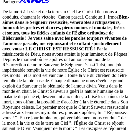
Partager
:
De la mort à la vie et de la terre au Ciel
Le Christ Dieu nous a
conduits, chantant la victoire.
Canon pascal. Cantique 1. Irmos
Bien-
aimés dans le Seigneur ressuscité, vénérables archipasteurs,
honorables prêtres et diacres, pieux moines et moniales, frères
et sœurs, tous les fidèles enfants de l'Église orthodoxe de
Biélorussie !
Je vous salue avec les paroles toujours vivantes de
l'annonce pascale, me réjouissant et exultant spirituellement
avec vous :
LE CHRIST EST RESSUSCITÉ !
Par la
miséricorde de Dieu, nous avons atteint le jour lumineux de Pâques !
Depuis le moment où les apôtres ont annoncé au monde la
Résurrection de notre Sauveur, le Seigneur Jésus-Christ, une joie
impérissable remplit la vie de notre Église : le Christ est ressuscité
des morts - et la mort est vaincue ! Toute la vie du chrétien doit être
remplie de la joie pascale. Chaque dimanche nous révèle le grand
exploit du Sauveur et la plénitude de l'amour divin. Venu dans le
monde en chair, le Christ Sauveur a guéri la nature humaine de la
maladie du péché et, descendant aux enfers, a brisé les chaînes de la
mort, nous offrant la possibilité d'accéder à la vie éternelle dans Son
Royaume céleste.
Le premier mot que le Christ Sauveur ressuscité a
adressé aux femmes myrophores, puis aux apôtres, fut " Réjouissez-
vous ! ". En ce jour lumineux, qui véritablement nous conduit " de
la mort à la vie et de la terre au Ciel ", l'Église du Christ se réjouit,
saluant le Divin Vainqueur de la mort : " Les disciples se réjouirent