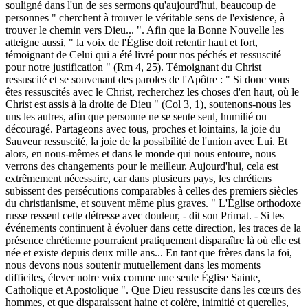
souligné dans l'un de ses sermons qu'aujourd'hui, beaucoup de
personnes " cherchent à trouver le véritable sens de l'existence, à
trouver le chemin vers Dieu... ". Afin que la Bonne Nouvelle les
atteigne aussi, " la voix de l'Église doit retentir haut et fort,
témoignant de Celui qui a été livré pour nos péchés et ressuscité
pour notre justification " (Rm 4, 25). Témoignant du Christ
ressuscité et se souvenant des paroles de l'Apôtre : " Si donc vous
êtes ressuscités avec le Christ, recherchez les choses d'en haut, où le
Christ est assis à la droite de Dieu " (Col 3, 1), soutenons-nous les
uns les autres, afin que personne ne se sente seul, humilié ou
découragé. Partageons avec tous, proches et lointains, la joie du
Sauveur ressuscité, la joie de la possibilité de l'union avec Lui. Et
alors, en nous-mêmes et dans le monde qui nous entoure, nous
verrons des changements pour le meilleur.
Aujourd'hui, cela est
extrêmement nécessaire, car dans plusieurs pays, les chrétiens
subissent des persécutions comparables à celles des premiers siècles
du christianisme, et souvent même plus graves. " L'Église orthodoxe
russe ressent cette détresse avec douleur, - dit son Primat. - Si les
événements continuent à évoluer dans cette direction, les traces de la
présence chrétienne pourraient pratiquement disparaître là où elle est
née et existe depuis deux mille ans... En tant que frères dans la foi,
nous devons nous soutenir mutuellement dans les moments
difficiles, élever notre voix comme une seule Église Sainte,
Catholique et Apostolique ". Que Dieu ressuscite dans les cœurs des
hommes, et que disparaissent haine et colère, inimitié et querelles,