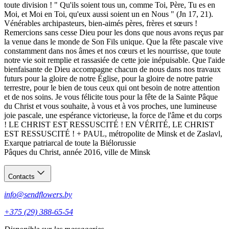
toute division ! " Qu'ils soient tous un, comme Toi, Père, Tu es en
Moi, et Moi en Toi, qu'eux aussi soient un en Nous " (Jn 17, 21).
Vénérables archipasteurs, bien-aimés pères, frères et sœurs !
Remercions sans cesse Dieu pour les dons que nous avons reçus par
la venue dans le monde de Son Fils unique. Que la fête pascale vive
constamment dans nos âmes et nos cœurs et les nourrisse, que toute
notre vie soit remplie et rassasiée de cette joie inépuisable. Que l'aide
bienfaisante de Dieu accompagne chacun de nous dans nos travaux
futurs pour la gloire de notre Église, pour la gloire de notre patrie
terrestre, pour le bien de tous ceux qui ont besoin de notre attention
et de nos soins.
Je vous félicite tous pour la fête de la Sainte Pâque
du Christ et vous souhaite, à vous et à vos proches, une lumineuse
joie pascale, une espérance victorieuse, la force de l'âme et du corps
!
LE CHRIST EST RESSUSCITÉ ! EN VÉRITÉ, LE CHRIST
EST RESSUSCITÉ ! + PAUL,
métropolite de Minsk et de Zaslavl,
Exarque patriarcal de toute la Biélorussie
Pâques du Christ, année 2016, ville de Minsk
Contacts
info@sendflowers.by
+375 (29) 388-65-54