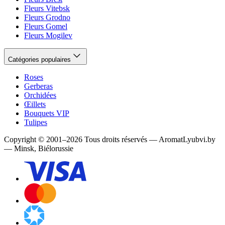
Fleurs Vitebsk
Fleurs Grodno
Fleurs Gomel
Fleurs Mogilev
Catégories populaires
Roses
Gerberas
Orchidées
Œillets
Bouquets VIP
Tulipes
Copyright
©
2001
–
2026
Tous droits réservés
—
AromatLyubvi.by
— Minsk, Biélorussie