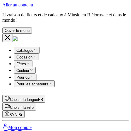
Aller au contenu
Livraison de fleurs et de cadeaux à Minsk, en Biélorussie et dans le
monde !
Ouvrir le menu
Catalogue
Occasion
Fêtes
Couleur
Pour qui
Pour les acheteurs
Choisir la langue
FR
Choisir la ville
BYN
Br
Mon compte