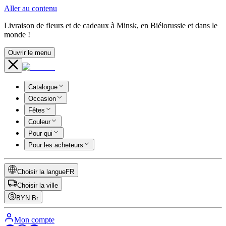
Aller au contenu
Livraison de fleurs et de cadeaux à Minsk, en Biélorussie et dans le
monde !
Ouvrir le menu
Catalogue
Occasion
Fêtes
Couleur
Pour qui
Pour les acheteurs
Choisir la langue
FR
Choisir la ville
BYN
Br
Mon compte