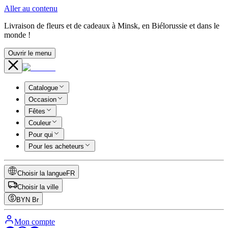
Aller au contenu
Livraison de fleurs et de cadeaux à Minsk, en Biélorussie et dans le
monde !
Ouvrir le menu
Catalogue
Occasion
Fêtes
Couleur
Pour qui
Pour les acheteurs
Choisir la langue
FR
Choisir la ville
BYN
Br
Mon compte