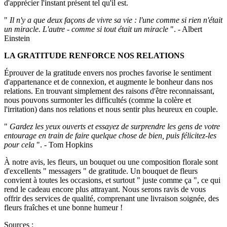
d'apprécier l'instant présent tel qu'il est.
"
Il n'y a que deux façons de vivre sa vie : l'une comme si rien n'était
un miracle. L'autre
-
comme si tout était un miracle
". - Albert
Einstein
LA GRATITUDE RENFORCE NOS RELATIONS
Éprouver de la gratitude envers nos proches favorise le sentiment
d'appartenance et de connexion, et augmente le bonheur dans nos
relations. En trouvant simplement des raisons d'être reconnaissant,
nous pouvons surmonter les difficultés (comme la colère et
l'irritation) dans nos relations et nous sentir plus heureux en couple.
"
Gardez les yeux ouverts et essayez de surprendre les gens de votre
entourage en train de faire quelque chose de bien, puis félicitez-les
pour cela
". - Tom Hopkins
À notre avis, les fleurs, un bouquet ou une composition florale sont
d'excellents " messagers " de gratitude. Un bouquet de fleurs
convient à toutes les occasions, et surtout " juste comme ça ", ce qui
rend le cadeau encore plus attrayant. Nous serons ravis de vous
offrir des services de qualité, comprenant une livraison soignée, des
fleurs fraîches et une bonne humeur !
Sources :