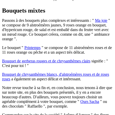
Bouquets mixtes
Passons à des bouquets plus complexes et intéressants : "
Ma joie
"
se compose de 9 alstroémères jaunes, 9 roses orange en bouquet,
d'hypericum rouge, de salal et est emballé dans du feutre vert avec
un nœud rouge. Ce bouquet créera, comme on dit, une " ambiance
orange ".
Le bouquet "
Printemps
" se compose de 11 alstroémères roses et de
11 roses orange ou pêche et a un aspect très délicat.
Bouquet de gerberas rouges et de chrysanthèmes clairs
signifie : "
C'est pour toi ! "
Bouquet de chrysanthèmes blancs, d'alstroémères roses et de roses
roses
a également un aspect délicat et intéressant.
Notre revue touche à sa fin et, en conclusion, nous tenons à dire que
sur notre site, en plus des bouquets présentés, il y en a encore
beaucoup d'autres. D'ailleurs, vous pouvez toujours choisir un
agréable complément à votre bouquet, comme "
Ours Sacha
" ou
des chocolats " Raffaello ", par exemple.
Commandez sur le site de la société " Arôme d'Amour " des fleurs