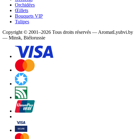
Orchidées
Œillets
Bouquets VIP
Tulipes
Copyright
©
2001
–
2026
Tous droits réservés
—
AromatLyubvi.by
— Minsk, Biélorussie