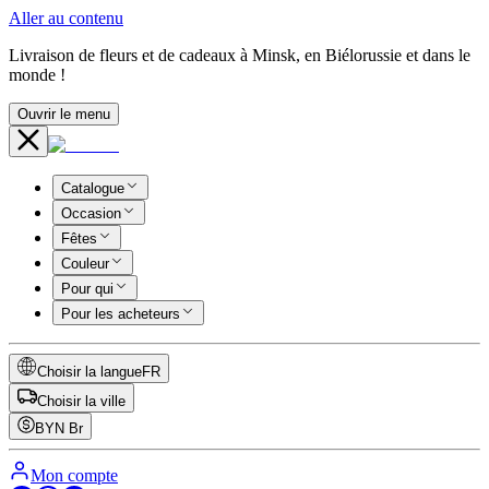
Aller au contenu
Livraison de fleurs et de cadeaux à Minsk, en Biélorussie et dans le
monde !
Ouvrir le menu
Catalogue
Occasion
Fêtes
Couleur
Pour qui
Pour les acheteurs
Choisir la langue
FR
Choisir la ville
BYN
Br
Mon compte