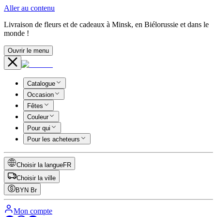
Aller au contenu
Livraison de fleurs et de cadeaux à Minsk, en Biélorussie et dans le
monde !
Ouvrir le menu
Catalogue
Occasion
Fêtes
Couleur
Pour qui
Pour les acheteurs
Choisir la langue
FR
Choisir la ville
BYN
Br
Mon compte