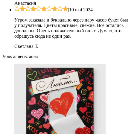
Анастасия
|
10 mai 2024
Утром заказала и буквально через пару часов букет был
у получателя. Цветы красивые, свежие. Все остались
довольны. Очень положительный опыт. Думаю, что
обращусь сюда не один раз.
Светлана Т.
Vous aimerez aussi