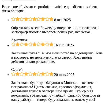
Pas encore d’avis sur ce produit — voici ce que disent nos clients
sur la boutique :
|
8 mai 2025
Обратилась в sendflowers.by впервые – и не пожалела!
Менеджер помог с выбором белых роз, всё чётко.
Кристина
|
16 avril 2025
Заказывал букет "Ты моя нежность" на годовщину. Жена
в восторге, но цена немного кусается. Хотя цветы
действительно роскошные.
Сергей
|
20 mars 2025
Заказывала букет для бабушки в Минске — всё очень
понравилось! Цветы свежие, красиво оформлены,
доставили точно в оговоренное время. Курьер был
вежливый, всё передал с улыбкой. Спасибо большое за
вашу работу — теперь буду заказывать только у вас!