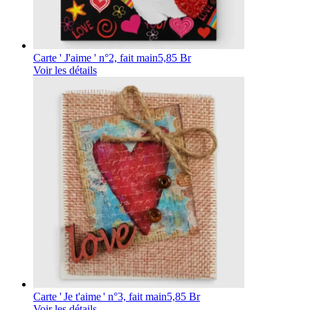
Carte ' J'aime ' n°2, fait main
5,85 Br
Voir les détails
Carte ' Je t'aime ' n°3, fait main
5,85 Br
Voir les détails