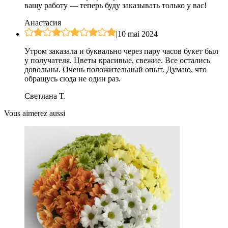
вашу работу — теперь буду заказывать только у вас!
Анастасия
|
10 mai 2024
Утром заказала и буквально через пару часов букет был
у получателя. Цветы красивые, свежие. Все остались
довольны. Очень положительный опыт. Думаю, что
обращусь сюда не один раз.
Светлана Т.
Vous aimerez aussi