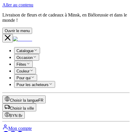
Aller au contenu
Livraison de fleurs et de cadeaux à Minsk, en Biélorussie et dans le
monde !
Ouvrir le menu
Catalogue
Occasion
Fêtes
Couleur
Pour qui
Pour les acheteurs
Choisir la langue
FR
Choisir la ville
BYN
Br
Mon compte