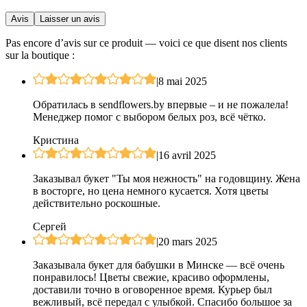
Avis
Laisser un avis
Pas encore d’avis sur ce produit — voici ce que disent nos clients
sur la boutique :
|
8 mai 2025
Обратилась в sendflowers.by впервые – и не пожалела!
Менеджер помог с выбором белых роз, всё чётко.
Кристина
|
16 avril 2025
Заказывал букет "Ты моя нежность" на годовщину. Жена
в восторге, но цена немного кусается. Хотя цветы
действительно роскошные.
Сергей
|
20 mars 2025
Заказывала букет для бабушки в Минске — всё очень
понравилось! Цветы свежие, красиво оформлены,
доставили точно в оговоренное время. Курьер был
вежливый, всё передал с улыбкой. Спасибо большое за