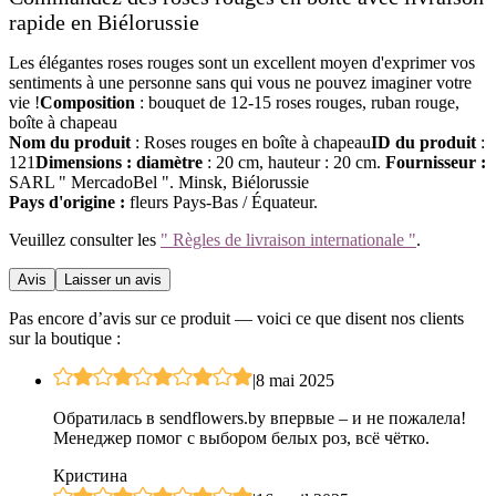
rapide en Biélorussie
Les élégantes roses rouges sont un excellent moyen d'exprimer vos
sentiments à une personne sans qui vous ne pouvez imaginer votre
vie !
Composition
: bouquet de 12-15 roses rouges, ruban rouge,
boîte à chapeau
Nom du produit
: Roses rouges en boîte à chapeau
ID du produit
:
121
Dimensions : diamètre
: 20 cm, hauteur : 20 cm.
Fournisseur :
SARL " MercadoBel ". Minsk, Biélorussie
Pays d'origine :
fleurs Pays-Bas / Équateur.
Veuillez consulter les
" Règles de livraison internationale "
.
Avis
Laisser un avis
Pas encore d’avis sur ce produit — voici ce que disent nos clients
sur la boutique :
|
8 mai 2025
Обратилась в sendflowers.by впервые – и не пожалела!
Менеджер помог с выбором белых роз, всё чётко.
Кристина