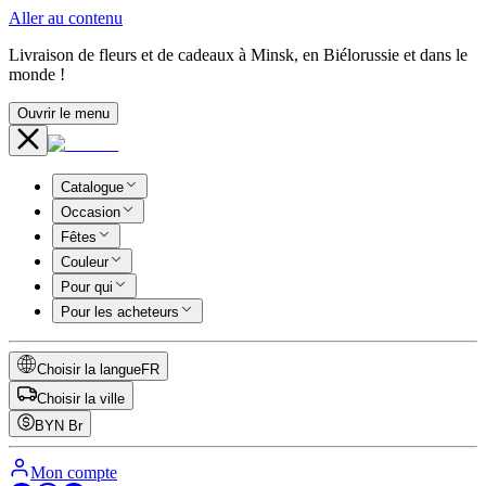
Aller au contenu
Livraison de fleurs et de cadeaux à Minsk, en Biélorussie et dans le
monde !
Ouvrir le menu
Catalogue
Occasion
Fêtes
Couleur
Pour qui
Pour les acheteurs
Choisir la langue
FR
Choisir la ville
BYN
Br
Mon compte