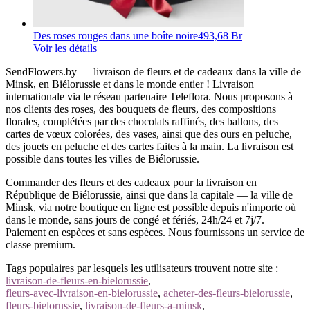
Des roses rouges dans une boîte noire
493,68 Br
Voir les détails
SendFlowers.by — livraison de fleurs et de cadeaux dans la ville de
Minsk, en Biélorussie et dans le monde entier ! Livraison
internationale via le réseau partenaire Teleflora. Nous proposons à
nos clients des roses, des bouquets de fleurs, des compositions
florales, complétées par des chocolats raffinés, des ballons, des
cartes de vœux colorées, des vases, ainsi que des ours en peluche,
des jouets en peluche et des cartes faites à la main. La livraison est
possible dans toutes les villes de Biélorussie.
Commander des fleurs et des cadeaux pour la livraison en
République de Biélorussie, ainsi que dans la capitale — la ville de
Minsk, via notre boutique en ligne est possible depuis n'importe où
dans le monde, sans jours de congé et fériés, 24h/24 et 7j/7.
Paiement en espèces et sans espèces. Nous fournissons un service de
classe premium.
Tags populaires par lesquels les utilisateurs trouvent notre site :
livraison-de-fleurs-en-bielorussie
,
fleurs-avec-livraison-en-bielorussie
,
acheter-des-fleurs-bielorussie
,
fleurs-bielorussie
,
livraison-de-fleurs-a-minsk
,