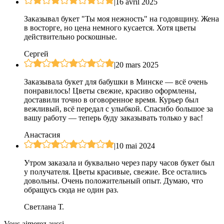
|
16 avril 2025
Заказывал букет "Ты моя нежность" на годовщину. Жена
в восторге, но цена немного кусается. Хотя цветы
действительно роскошные.
Сергей
|
20 mars 2025
Заказывала букет для бабушки в Минске — всё очень
понравилось! Цветы свежие, красиво оформлены,
доставили точно в оговоренное время. Курьер был
вежливый, всё передал с улыбкой. Спасибо большое за
вашу работу — теперь буду заказывать только у вас!
Анастасия
|
10 mai 2024
Утром заказала и буквально через пару часов букет был
у получателя. Цветы красивые, свежие. Все остались
довольны. Очень положительный опыт. Думаю, что
обращусь сюда не один раз.
Светлана Т.
Vous aimerez aussi