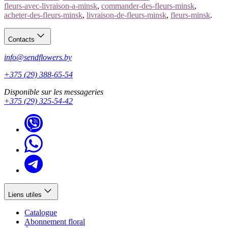
fleurs-avec-livraison-a-minsk
,
commander-des-fleurs-minsk
,
acheter-des-fleurs-minsk
,
livraison-de-fleurs-minsk
,
fleurs-minsk
.
Contacts
info@sendflowers.by
+375 (29) 388-65-54
Disponible sur les messageries
+375 (29) 325-54-42
Liens utiles
Catalogue
Abonnement floral