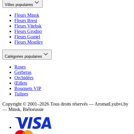
Villes populaires
Fleurs Minsk
Fleurs Brest
Fleurs Vitebsk
Fleurs Grodno
Fleurs Gomel
Fleurs Mogilev
Catégories populaires
Roses
Gerberas
Orchidées
Œillets
Bouquets VIP
Tulipes
Copyright
©
2001
–
2026
Tous droits réservés
—
AromatLyubvi.by
— Minsk, Biélorussie