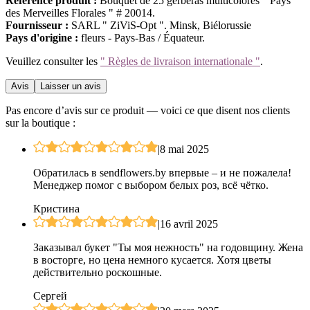
Référence produit :
Bouquet de 25 gerberas multicolores " Pays
des Merveilles Florales " # 20014.
Fournisseur :
SARL " ZiViS-Opt ". Minsk, Biélorussie
Pays d'origine :
fleurs - Pays-Bas / Équateur.
Veuillez consulter les
" Règles de livraison internationale "
.
Avis
Laisser un avis
Pas encore d’avis sur ce produit — voici ce que disent nos clients
sur la boutique :
|
8 mai 2025
Обратилась в sendflowers.by впервые – и не пожалела!
Менеджер помог с выбором белых роз, всё чётко.
Кристина
|
16 avril 2025
Заказывал букет "Ты моя нежность" на годовщину. Жена
в восторге, но цена немного кусается. Хотя цветы
действительно роскошные.
Сергей