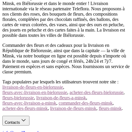
Minsk, en Biélorussie et dans le monde entier ! Livraison
internationale via le réseau partenaire Teleflora. Nous proposons à
nos clients des roses, des bouquets de fleurs, des compositions
florales, complétées par des chocolats raffinés, des ballons, des
cartes de vœux colorées, des vases, ainsi que des ours en peluche,
des jouets en peluche et des cartes faites à la main. La livraison est
possible dans toutes les villes de Biélorussie.
Commander des fleurs et des cadeaux pour la livraison en
République de Biélorussie, ainsi que dans la capitale — la ville de
Minsk, via notre boutique en ligne est possible depuis n'importe où
dans le monde, sans jours de congé et fériés, 24h/24 et 7j/7.
Paiement en espèces et sans espèces. Nous fournissons un service de
classe premium.
Tags populaires par lesquels les utilisateurs trouvent notre site :
livraison-de-fleurs-en-bielorussie
,
fleurs-avec-livraison-en-bielorussie
,
acheter-des-fleurs-bielorussie
,
fleurs-bielorussie
,
livraison-de-fleurs-a-minsk
,
fleurs-avec-livraison-a-minsk
,
commander-des-fleurs-minsk
,
acheter-des-fleurs-minsk
,
livraison-de-fleurs-minsk
,
fleurs-minsk
.
Contacts