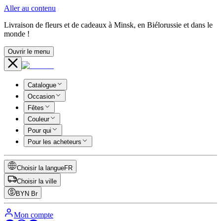
Aller au contenu
Livraison de fleurs et de cadeaux à Minsk, en Biélorussie et dans le
monde !
Ouvrir le menu
Catalogue
Occasion
Fêtes
Couleur
Pour qui
Pour les acheteurs
Choisir la langue
FR
Choisir la ville
BYN
Br
Mon compte