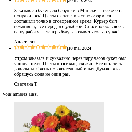
|
20 mars 2025
Заказывала букет для бабушки в Минске — всё очень
понравилось! Цветы свежие, красиво оформлены,
доставили точно в оговоренное время. Курьер был
вежливый, всё передал с улыбкой. Спасибо большое за
вашу работу — теперь буду заказывать только у вас!
Анастасия
|
10 mai 2024
Утром заказала и буквально через пару часов букет был
у получателя. Цветы красивые, свежие. Все остались
довольны. Очень положительный опыт. Думаю, что
обращусь сюда не один раз.
Светлана Т.
Vous aimerez aussi