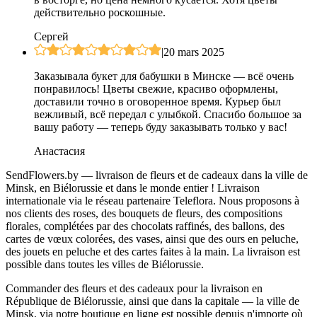
действительно роскошные.
Сергей
|
20 mars 2025
Заказывала букет для бабушки в Минске — всё очень
понравилось! Цветы свежие, красиво оформлены,
доставили точно в оговоренное время. Курьер был
вежливый, всё передал с улыбкой. Спасибо большое за
вашу работу — теперь буду заказывать только у вас!
Анастасия
SendFlowers.by — livraison de fleurs et de cadeaux dans la ville de
Minsk, en Biélorussie et dans le monde entier ! Livraison
internationale via le réseau partenaire Teleflora. Nous proposons à
nos clients des roses, des bouquets de fleurs, des compositions
florales, complétées par des chocolats raffinés, des ballons, des
cartes de vœux colorées, des vases, ainsi que des ours en peluche,
des jouets en peluche et des cartes faites à la main. La livraison est
possible dans toutes les villes de Biélorussie.
Commander des fleurs et des cadeaux pour la livraison en
République de Biélorussie, ainsi que dans la capitale — la ville de
Minsk, via notre boutique en ligne est possible depuis n'importe où