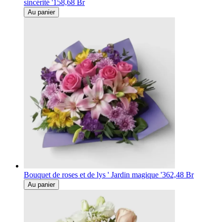
sincérité '
158,68 Br
Au panier
Bouquet de roses et de lys ' Jardin magique '
362,48 Br
Au panier