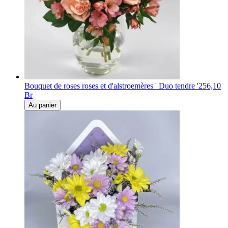
Bouquet de roses roses et d'alstroemères ' Duo tendre '
256,10
Br
Au panier