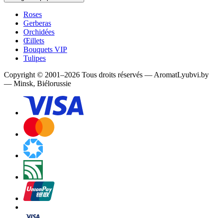
Roses
Gerberas
Orchidées
Œillets
Bouquets VIP
Tulipes
Copyright
©
2001
–
2026
Tous droits réservés
—
AromatLyubvi.by
— Minsk, Biélorussie