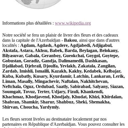
Informations plus détaillées :
www.wikipedia.org
Notre société se fera un plaisir de livrer des fleurs et des cadeaux
dans la capitale de l'Azerbaïdjan -
Bakou
, ainsi que dans d'autres
localités :
Agdam, Agdash, Agdere, Agdjabedi, Adjigabul,
Akstafa, Astara, Akhsu, Babek, Barda, Beylagan, Belokany,
Bilyasuvar, Gabala, Geranboy, Gueokchaï, Goygol, Goytepe,
Gobustan, Goradiz, Gandja, Dalimamedli, Dashkasan,
Djalilabad, Djebrail, Djoulfa, Yevlakh, Zakatala, Zangilan,
Zardab, Imishli, Ismailli, Kazakh, Kakhy, Kedabek, Kelbajar,
Kuba, Kubatly, Kusary, Kyurdamir, Latchin, Lankaran, Lerik,
Liman, Masally, Mingachevir, Naftalan, Nakhitchevan,
Neftchala, Oguz, Ordubad, Saatly, Sabirabad, Salyany, Siazan,
Soumgait, Tovuz, Terter, Udjary, Fizuli, Khankendi,
Khachmaz, Khodjavend, Khodjaly, Khudat, Khizi, Khirdalan,
Shabran, Shamkir, Sharur, Shahbuz, Sheki, Shemakha,
Shirvan, Choucha, Yardymly.
Les fleurs seront livrées au destinataire localement par nos
partenaires en République d'Azerbaïdjan. Vous pouvez consulter les