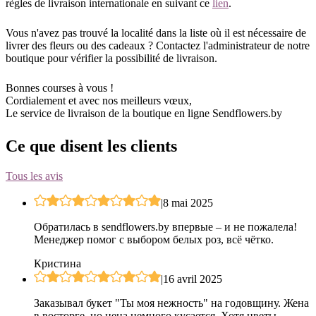
règles de livraison internationale en suivant ce
lien
.
Vous n'avez pas trouvé la localité dans la liste où il est nécessaire de
livrer des fleurs ou des cadeaux ? Contactez l'administrateur de notre
boutique pour vérifier la possibilité de livraison.
Bonnes courses à vous !
Cordialement et avec nos meilleurs vœux,
Le service de livraison de la boutique en ligne Sendflowers.by
Ce que disent les clients
Tous les avis
|
8 mai 2025
Обратилась в sendflowers.by впервые – и не пожалела!
Менеджер помог с выбором белых роз, всё чётко.
Кристина
|
16 avril 2025
Заказывал букет "Ты моя нежность" на годовщину. Жена
в восторге, но цена немного кусается. Хотя цветы