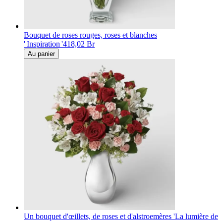
Bouquet de roses rouges, roses et blanches
' Inspiration '
418,02 Br
Au panier
Un bouquet d'œillets, de roses et d'alstroemères 'La lumière de