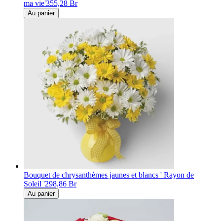
ma vie'
355,28 Br
Au panier
Bouquet de chrysanthèmes jaunes et blancs ' Rayon de
Soleil '
298,86 Br
Au panier