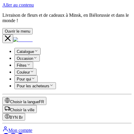
Aller au contenu
Livraison de fleurs et de cadeaux à Minsk, en Biélorussie et dans le
monde !
Ouvrir le menu
Catalogue
Occasion
Fêtes
Couleur
Pour qui
Pour les acheteurs
Choisir la langue
FR
Choisir la ville
BYN
Br
Mon compte