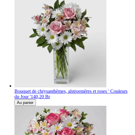
Bouquet de chrysanthèmes, alstroemères et roses ' Couleurs
du Jour '
140,20 Br
Au panier