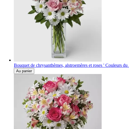
Bouquet de chrysanthèmes, alstroemères et roses ' Couleurs du 
Au panier