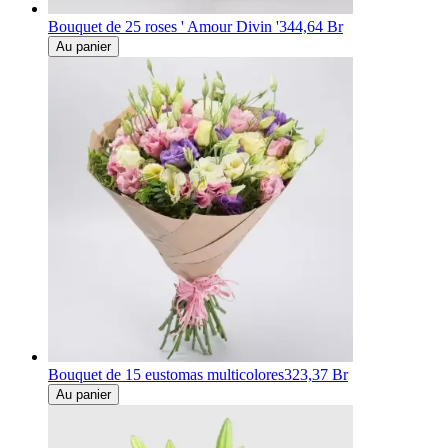
Bouquet de 25 roses ' Amour Divin '
344,64 Br
Au panier
Bouquet de 15 eustomas multicolores
323,37 Br
Au panier