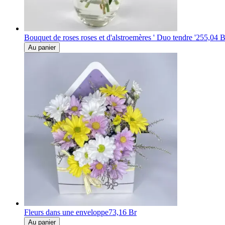
Bouquet de roses roses et d'alstroemères ' Duo tendre '
255,04 B
Au panier
Fleurs dans une enveloppe
73,16 Br
Au panier