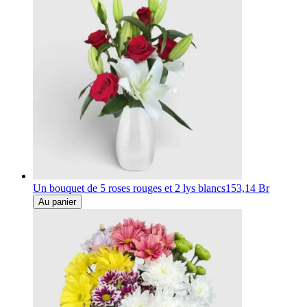
Un bouquet de 5 roses rouges et 2 lys blancs
153,14 Br
Au panier