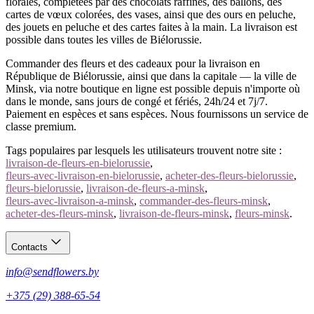
florales, complétées par des chocolats raffinés, des ballons, des
cartes de vœux colorées, des vases, ainsi que des ours en peluche,
des jouets en peluche et des cartes faites à la main. La livraison est
possible dans toutes les villes de Biélorussie.
Commander des fleurs et des cadeaux pour la livraison en
République de Biélorussie, ainsi que dans la capitale — la ville de
Minsk, via notre boutique en ligne est possible depuis n'importe où
dans le monde, sans jours de congé et fériés, 24h/24 et 7j/7.
Paiement en espèces et sans espèces. Nous fournissons un service de
classe premium.
Tags populaires par lesquels les utilisateurs trouvent notre site :
livraison-de-fleurs-en-bielorussie
,
fleurs-avec-livraison-en-bielorussie
,
acheter-des-fleurs-bielorussie
,
fleurs-bielorussie
,
livraison-de-fleurs-a-minsk
,
fleurs-avec-livraison-a-minsk
,
commander-des-fleurs-minsk
,
acheter-des-fleurs-minsk
,
livraison-de-fleurs-minsk
,
fleurs-minsk
.
Contacts
info@sendflowers.by
+375 (29) 388-65-54