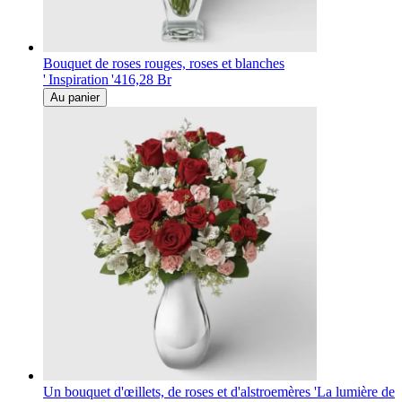
Bouquet de roses rouges, roses et blanches
' Inspiration '
416,28 Br
Au panier
Un bouquet d'œillets, de roses et d'alstroemères 'La lumière de