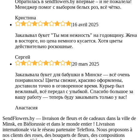
Обратилась в sendflowers.by впервые – и не пожалела!
Менеджер помог с выбором белых роз, всё чётко.
Кристина
|
16 avril 2025
Заказывал букет "Ты моя нежность" на годовщину. Жена
в восторге, но цена немного кусается. Хотя цветы
действительно роскошные.
Сергей
|
20 mars 2025
Заказывала букет для бабушки в Минске — всё очень
понравилось! Цветы свежие, красиво оформлены,
доставили точно в оговоренное время. Курьер был
вежливый, всё передал с улыбкой. Спасибо большое за
вашу работу — теперь буду заказывать только у вас!
Анастасия
SendFlowers.by — livraison de fleurs et de cadeaux dans la ville de
Minsk, en Biélorussie et dans le monde entier ! Livraison
internationale via le réseau partenaire Teleflora. Nous proposons à
nos clients des roses, des bouquets de fleurs, des compositions