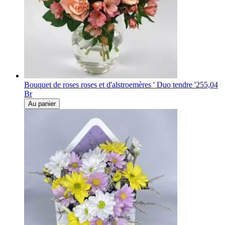
Bouquet de roses roses et d'alstroemères ' Duo tendre '
255,04
Br
Au panier