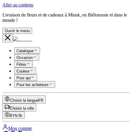
Aller au contenu
Livraison de fleurs et de cadeaux à Minsk, en Biélorussie et dans le
monde !
Ouvrir le menu
Catalogue
Occasion
Fêtes
Couleur
Pour qui
Pour les acheteurs
Choisir la langue
FR
Choisir la ville
BYN
Br
Mon compte