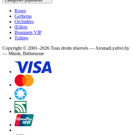
Catégories populaires
Roses
Gerberas
Orchidées
Œillets
Bouquets VIP
Tulipes
Copyright
©
2001
–
2026
Tous droits réservés
—
AromatLyubvi.by
— Minsk, Biélorussie