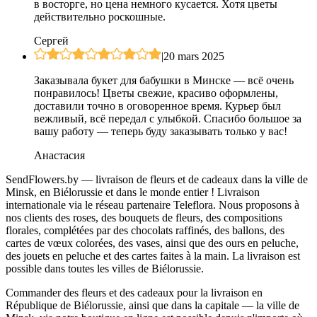
в восторге, но цена немного кусается. Хотя цветы
действительно роскошные.
Сергей
|
20 mars 2025
Заказывала букет для бабушки в Минске — всё очень
понравилось! Цветы свежие, красиво оформлены,
доставили точно в оговоренное время. Курьер был
вежливый, всё передал с улыбкой. Спасибо большое за
вашу работу — теперь буду заказывать только у вас!
Анастасия
SendFlowers.by — livraison de fleurs et de cadeaux dans la ville de
Minsk, en Biélorussie et dans le monde entier ! Livraison
internationale via le réseau partenaire Teleflora. Nous proposons à
nos clients des roses, des bouquets de fleurs, des compositions
florales, complétées par des chocolats raffinés, des ballons, des
cartes de vœux colorées, des vases, ainsi que des ours en peluche,
des jouets en peluche et des cartes faites à la main. La livraison est
possible dans toutes les villes de Biélorussie.
Commander des fleurs et des cadeaux pour la livraison en
République de Biélorussie, ainsi que dans la capitale — la ville de