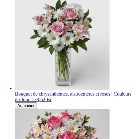
Bouquet de chrysanthèmes, alstroemères et roses ' Couleurs
du Jour '
139,62 Br
Au panier