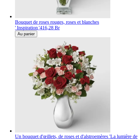
Bouquet de roses rouges, roses et blanches
' Inspiration '
416,28 Br
Au panier
Un bouquet d'œillets, de roses et d'alstroemères 'La lumière de