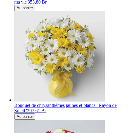
ma vie'
353,80 Br
Au panier
Bouquet de chrysanthèmes jaunes et blancs ' Rayon de
Soleil '
297,61 Br
Au panier