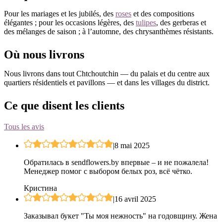
Pour les mariages et les jubilés, des
roses
et des compositions
élégantes ; pour les occasions légères, des
tulipes
, des gerberas et
des mélanges de saison ; à l’automne, des chrysanthèmes résistants.
Où nous livrons
Nous livrons dans tout Chtchoutchin — du palais et du centre aux
quartiers résidentiels et pavillons — et dans les villages du district.
Ce que disent les clients
Tous les avis
|
8 mai 2025
Обратилась в sendflowers.by впервые – и не пожалела!
Менеджер помог с выбором белых роз, всё чётко.
Кристина
|
16 avril 2025
Заказывал букет "Ты моя нежность" на годовщину. Жена