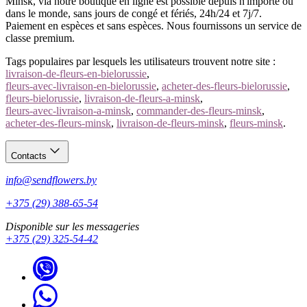
Minsk, via notre boutique en ligne est possible depuis n'importe où
dans le monde, sans jours de congé et fériés, 24h/24 et 7j/7.
Paiement en espèces et sans espèces. Nous fournissons un service de
classe premium.
Tags populaires par lesquels les utilisateurs trouvent notre site :
livraison-de-fleurs-en-bielorussie
,
fleurs-avec-livraison-en-bielorussie
,
acheter-des-fleurs-bielorussie
,
fleurs-bielorussie
,
livraison-de-fleurs-a-minsk
,
fleurs-avec-livraison-a-minsk
,
commander-des-fleurs-minsk
,
acheter-des-fleurs-minsk
,
livraison-de-fleurs-minsk
,
fleurs-minsk
.
Contacts
info@sendflowers.by
+375 (29) 388-65-54
Disponible sur les messageries
+375 (29) 325-54-42