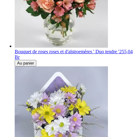
Bouquet de roses roses et d'alstroemères ' Duo tendre '
255,04
Br
Au panier