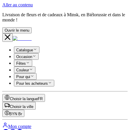
Aller au contenu
Livraison de fleurs et de cadeaux à Minsk, en Biélorussie et dans le
monde !
Ouvrir le menu
Catalogue
Occasion
Fêtes
Couleur
Pour qui
Pour les acheteurs
Choisir la langue
FR
Choisir la ville
BYN
Br
Mon compte