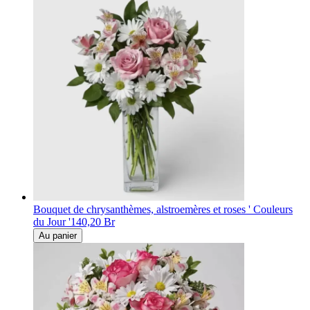
Bouquet de chrysanthèmes, alstroemères et roses ' Couleurs
du Jour '
140,20 Br
Au panier