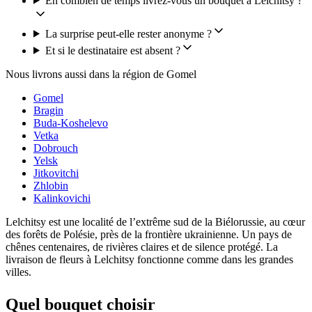
En combien de temps livrez-vous un bouquet à Lelchitsy ?
La surprise peut-elle rester anonyme ?
Et si le destinataire est absent ?
Nous livrons aussi dans la région de Gomel
Gomel
Bragin
Buda-Koshelevo
Vetka
Dobrouch
Yelsk
Jitkovitchi
Zhlobin
Kalinkovichi
Lelchitsy est une localité de l’extrême sud de la Biélorussie, au cœur
des forêts de Polésie, près de la frontière ukrainienne. Un pays de
chênes centenaires, de rivières claires et de silence protégé. La
livraison de fleurs à Lelchitsy fonctionne comme dans les grandes
villes.
Quel bouquet choisir