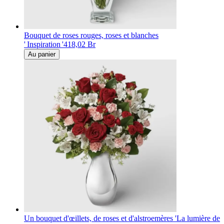
Bouquet de roses rouges, roses et blanches
' Inspiration '
418,02 Br
Au panier
Un bouquet d'œillets, de roses et d'alstroemères 'La lumière de