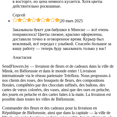
в восторге, но цена немного кусается. Хотя цветы
действительно роскошные.
Сергей
|
20 mars 2025
Заказывала букет для бабушки в Минске — всё очень
понравилось! Цветы свежие, красиво оформлены,
доставили точно в оговоренное время. Курьер был
вежливый, всё передал с улыбкой. Спасибо большое за
вашу работу — теперь буду заказывать только у вас!
Анастасия
SendFlowers.by — livraison de fleurs et de cadeaux dans la ville de
Minsk, en Biélorussie et dans le monde entier ! Livraison
internationale via le réseau partenaire Teleflora. Nous proposons à
nos clients des roses, des bouquets de fleurs, des compositions
florales, complétées par des chocolats raffinés, des ballons, des
cartes de vœux colorées, des vases, ainsi que des ours en peluche,
des jouets en peluche et des cartes faites à la main. La livraison est
possible dans toutes les villes de Biélorussie.
Commander des fleurs et des cadeaux pour la livraison en
République de Biélorussie, ainsi que dans la capitale — la ville de