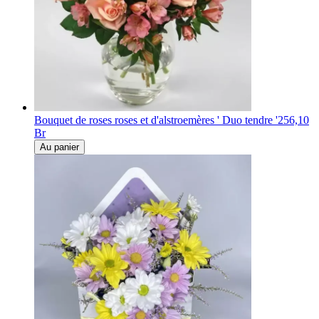
Bouquet de roses roses et d'alstroemères ' Duo tendre '
256,10
Br
Au panier