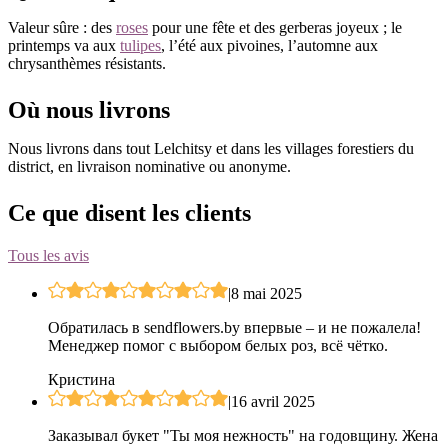
Valeur sûre : des
roses
pour une fête et des gerberas joyeux ; le
printemps va aux
tulipes
, l’été aux pivoines, l’automne aux
chrysanthèmes résistants.
Où nous livrons
Nous livrons dans tout Lelchitsy et dans les villages forestiers du
district, en livraison nominative ou anonyme.
Ce que disent les clients
Tous les avis
|
8 mai 2025
Обратилась в sendflowers.by впервые – и не пожалела!
Менеджер помог с выбором белых роз, всё чётко.
Кристина
|
16 avril 2025
Заказывал букет "Ты моя нежность" на годовщину. Жена