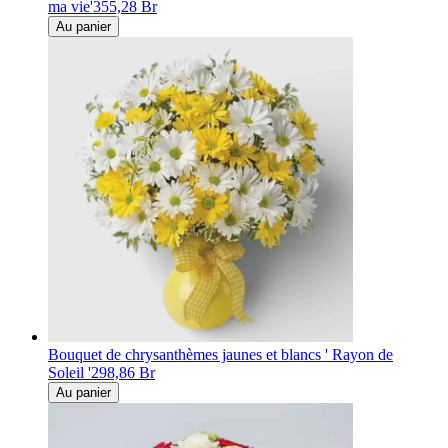
ma vie'
355,28 Br
Au panier
Bouquet de chrysanthèmes jaunes et blancs ' Rayon de
Soleil '
298,86 Br
Au panier