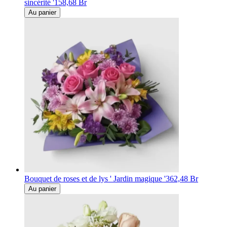
sincérité '
158,68 Br
Au panier
Bouquet de roses et de lys ' Jardin magique '
362,48 Br
Au panier