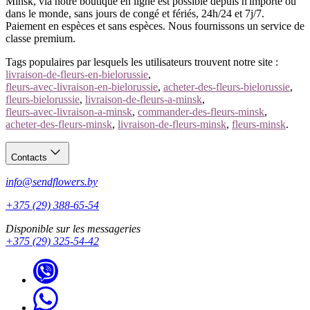
Minsk, via notre boutique en ligne est possible depuis n'importe où
dans le monde, sans jours de congé et fériés, 24h/24 et 7j/7.
Paiement en espèces et sans espèces. Nous fournissons un service de
classe premium.
Tags populaires par lesquels les utilisateurs trouvent notre site :
livraison-de-fleurs-en-bielorussie
,
fleurs-avec-livraison-en-bielorussie
,
acheter-des-fleurs-bielorussie
,
fleurs-bielorussie
,
livraison-de-fleurs-a-minsk
,
fleurs-avec-livraison-a-minsk
,
commander-des-fleurs-minsk
,
acheter-des-fleurs-minsk
,
livraison-de-fleurs-minsk
,
fleurs-minsk
.
Contacts
info@sendflowers.by
+375 (29) 388-65-54
Disponible sur les messageries
+375 (29) 325-54-42