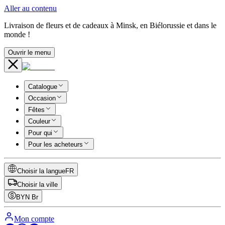
Aller au contenu
Livraison de fleurs et de cadeaux à Minsk, en Biélorussie et dans le
monde !
Ouvrir le menu
Catalogue
Occasion
Fêtes
Couleur
Pour qui
Pour les acheteurs
Choisir la langue
FR
Choisir la ville
BYN
Br
Mon compte