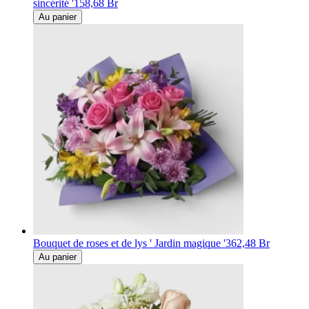
sincérité '
158,68 Br
Au panier
Bouquet de roses et de lys ' Jardin magique '
362,48 Br
Au panier