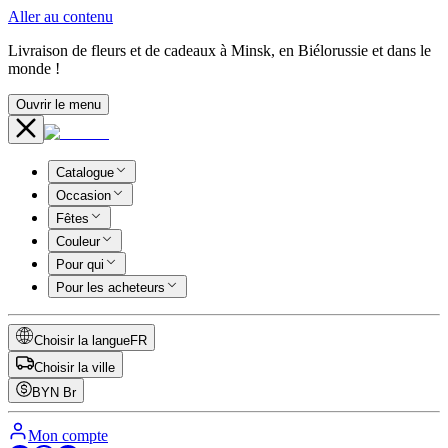
Aller au contenu
Livraison de fleurs et de cadeaux à Minsk, en Biélorussie et dans le
monde !
Ouvrir le menu
Catalogue
Occasion
Fêtes
Couleur
Pour qui
Pour les acheteurs
Choisir la langue
FR
Choisir la ville
BYN
Br
Mon compte