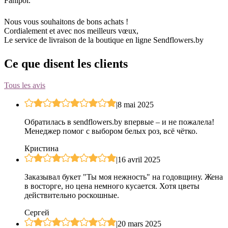
Fanipol.
Nous vous souhaitons de bons achats !
Cordialement et avec nos meilleurs vœux,
Le service de livraison de la boutique en ligne Sendflowers.by
Ce que disent les clients
Tous les avis
|
8 mai 2025
Обратилась в sendflowers.by впервые – и не пожалела!
Менеджер помог с выбором белых роз, всё чётко.
Кристина
|
16 avril 2025
Заказывал букет "Ты моя нежность" на годовщину. Жена
в восторге, но цена немного кусается. Хотя цветы
действительно роскошные.
Сергей
|
20 mars 2025