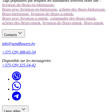
Tags populaires par lesquels les utilisateurs trouvent notre site :
livraison-de-fleurs-en-bielorussie
,
fleurs-avec-livraison-en-bielorussie
,
acheter-des-fleurs-bielorussie
,
fleurs-bielorussie
,
livraison-de-fleurs-a-minsk
,
fleurs-avec-livraison-a-minsk
,
commander-des-fleurs-minsk
,
acheter-des-fleurs-minsk
,
livraison-de-fleurs-minsk
,
fleurs-minsk
.
Contacts
info@sendflowers.by
+375 (29) 388-65-54
Disponible sur les messageries
+375 (29) 325-54-42
Liens utiles