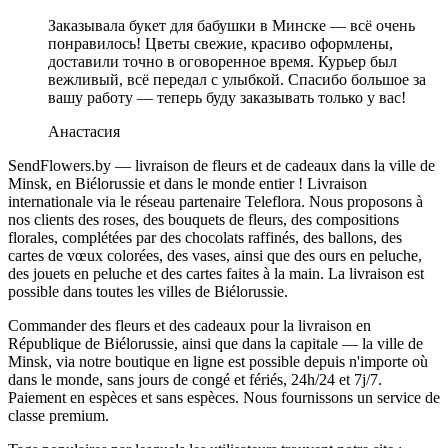
Заказывала букет для бабушки в Минске — всё очень
понравилось! Цветы свежие, красиво оформлены,
доставили точно в оговоренное время. Курьер был
вежливый, всё передал с улыбкой. Спасибо большое за
вашу работу — теперь буду заказывать только у вас!
Анастасия
SendFlowers.by — livraison de fleurs et de cadeaux dans la ville de
Minsk, en Biélorussie et dans le monde entier ! Livraison
internationale via le réseau partenaire Teleflora. Nous proposons à
nos clients des roses, des bouquets de fleurs, des compositions
florales, complétées par des chocolats raffinés, des ballons, des
cartes de vœux colorées, des vases, ainsi que des ours en peluche,
des jouets en peluche et des cartes faites à la main. La livraison est
possible dans toutes les villes de Biélorussie.
Commander des fleurs et des cadeaux pour la livraison en
République de Biélorussie, ainsi que dans la capitale — la ville de
Minsk, via notre boutique en ligne est possible depuis n'importe où
dans le monde, sans jours de congé et fériés, 24h/24 et 7j/7.
Paiement en espèces et sans espèces. Nous fournissons un service de
classe premium.