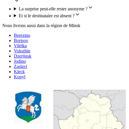
La surprise peut-elle rester anonyme ?
Et si le destinataire est absent ?
Nous livrons aussi dans la région de Minsk
Berezino
Borisov
Vileïka
Volozhin
Dzerjinsk
Jodino
Zaslavl
Kleck
Kopyl