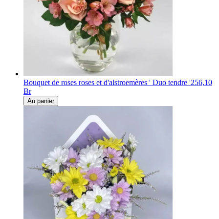
Bouquet de roses roses et d'alstroemères ' Duo tendre '
256,10
Br
Au panier