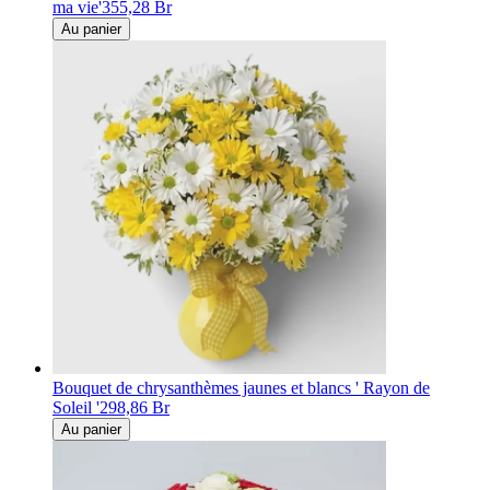
ma vie'
355,28 Br
Au panier
Bouquet de chrysanthèmes jaunes et blancs ' Rayon de
Soleil '
298,86 Br
Au panier