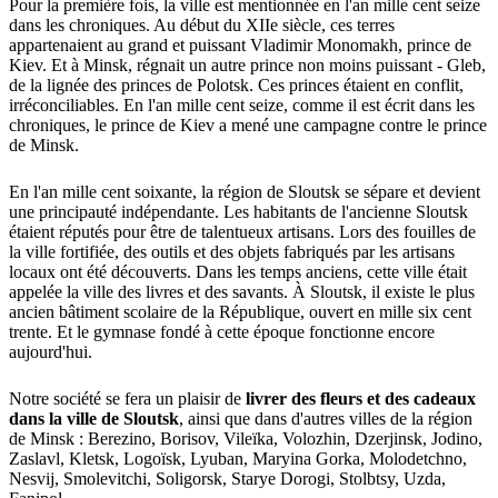
Pour la première fois, la ville est mentionnée en l'an mille cent seize
dans les chroniques. Au début du XIIe siècle, ces terres
appartenaient au grand et puissant Vladimir Monomakh, prince de
Kiev. Et à Minsk, régnait un autre prince non moins puissant - Gleb,
de la lignée des princes de Polotsk. Ces princes étaient en conflit,
irréconciliables. En l'an mille cent seize, comme il est écrit dans les
chroniques, le prince de Kiev a mené une campagne contre le prince
de Minsk.
En l'an mille cent soixante, la région de Sloutsk se sépare et devient
une principauté indépendante. Les habitants de l'ancienne Sloutsk
étaient réputés pour être de talentueux artisans. Lors des fouilles de
la ville fortifiée, des outils et des objets fabriqués par les artisans
locaux ont été découverts. Dans les temps anciens, cette ville était
appelée la ville des livres et des savants. À Sloutsk, il existe le plus
ancien bâtiment scolaire de la République, ouvert en mille six cent
trente. Et le gymnase fondé à cette époque fonctionne encore
aujourd'hui.
Notre société se fera un plaisir de
livrer des fleurs et des cadeaux
dans la ville de Sloutsk
, ainsi que dans d'autres villes de la région
de Minsk : Berezino, Borisov, Vileïka, Volozhin, Dzerjinsk, Jodino,
Zaslavl, Kletsk, Logoïsk, Lyuban, Maryina Gorka, Molodetchno,
Nesvij, Smolevitchi, Soligorsk, Starye Dorogi, Stolbtsy, Uzda,