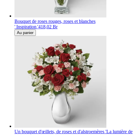
Bouquet de roses rouges, roses et blanches
' Inspiration '
418,02 Br
Au panier
Un bouquet d'œillets, de roses et d'alstroemères 'La lumière de