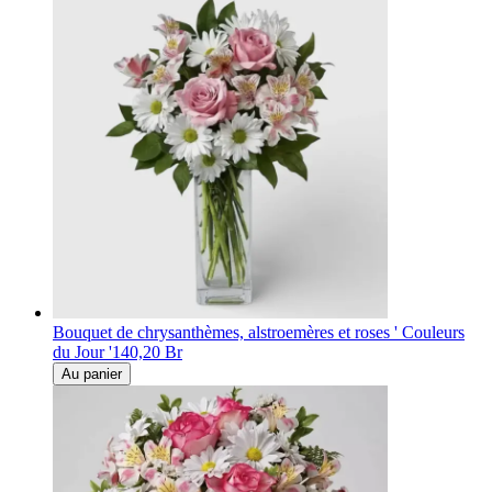
Bouquet de chrysanthèmes, alstroemères et roses ' Couleurs
du Jour '
140,20 Br
Au panier