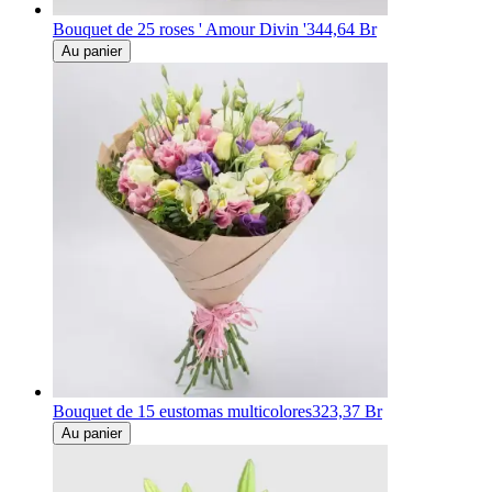
Bouquet de 25 roses ' Amour Divin '
344,64 Br
Au panier
Bouquet de 15 eustomas multicolores
323,37 Br
Au panier