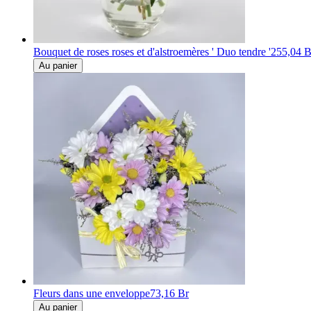
Bouquet de roses roses et d'alstroemères ' Duo tendre '
255,04 B
Au panier
Fleurs dans une enveloppe
73,16 Br
Au panier