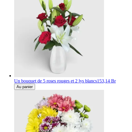
Un bouquet de 5 roses rouges et 2 lys blancs
153,14 Br
Au panier