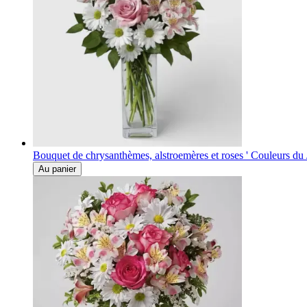
Bouquet de chrysanthèmes, alstroemères et roses ' Couleurs du 
Au panier