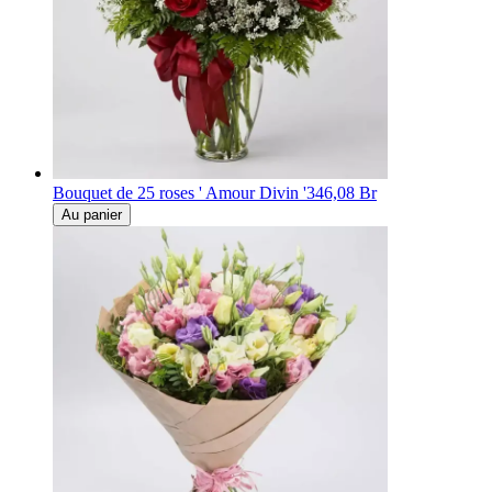
Bouquet de 25 roses ' Amour Divin '
346,08 Br
Au panier