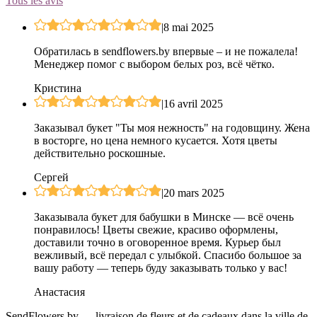
Tous les avis
|
8 mai 2025
Обратилась в sendflowers.by впервые – и не пожалела!
Менеджер помог с выбором белых роз, всё чётко.
Кристина
|
16 avril 2025
Заказывал букет "Ты моя нежность" на годовщину. Жена
в восторге, но цена немного кусается. Хотя цветы
действительно роскошные.
Сергей
|
20 mars 2025
Заказывала букет для бабушки в Минске — всё очень
понравилось! Цветы свежие, красиво оформлены,
доставили точно в оговоренное время. Курьер был
вежливый, всё передал с улыбкой. Спасибо большое за
вашу работу — теперь буду заказывать только у вас!
Анастасия
SendFlowers.by — livraison de fleurs et de cadeaux dans la ville de