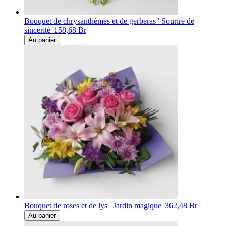
Bouquet de chrysanthèmes et de gerberas ' Sourire de
sincérité '
158,68 Br
Au panier
Bouquet de roses et de lys ' Jardin magique '
362,48 Br
Au panier