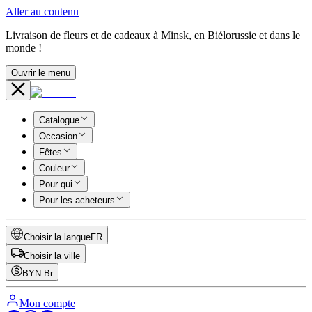
Aller au contenu
Livraison de fleurs et de cadeaux à Minsk, en Biélorussie et dans le
monde !
Ouvrir le menu
Catalogue
Occasion
Fêtes
Couleur
Pour qui
Pour les acheteurs
Choisir la langue
FR
Choisir la ville
BYN
Br
Mon compte