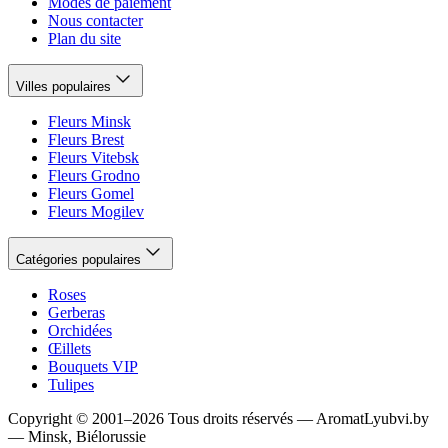
Modes de paiement
Nous contacter
Plan du site
Villes populaires
Fleurs Minsk
Fleurs Brest
Fleurs Vitebsk
Fleurs Grodno
Fleurs Gomel
Fleurs Mogilev
Catégories populaires
Roses
Gerberas
Orchidées
Œillets
Bouquets VIP
Tulipes
Copyright
©
2001
–
2026
Tous droits réservés
—
AromatLyubvi.by
— Minsk, Biélorussie