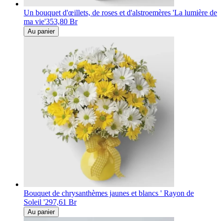
Un bouquet d'œillets, de roses et d'alstroemères 'La lumière de
ma vie'
353,80 Br
Au panier
Bouquet de chrysanthèmes jaunes et blancs ' Rayon de
Soleil '
297,61 Br
Au panier