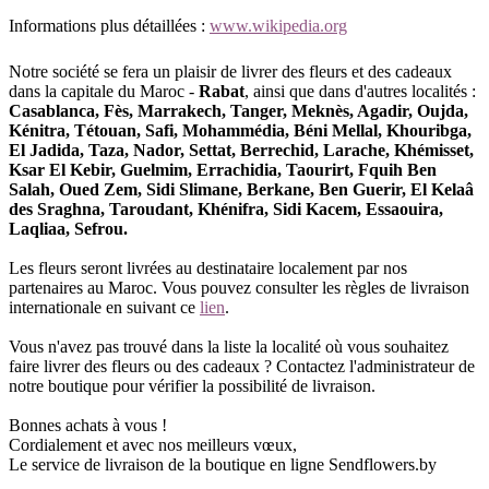
Informations plus détaillées :
www.wikipedia.org
Notre société se fera un plaisir de livrer des fleurs et des cadeaux
dans la capitale du Maroc -
Rabat
, ainsi que dans d'autres localités :
Casablanca, Fès, Marrakech, Tanger, Meknès, Agadir, Oujda,
Kénitra, Tétouan, Safi, Mohammédia, Béni Mellal, Khouribga,
El Jadida, Taza, Nador, Settat, Berrechid, Larache, Khémisset,
Ksar El Kebir, Guelmim, Errachidia, Taourirt, Fquih Ben
Salah, Oued Zem, Sidi Slimane, Berkane, Ben Guerir, El Kelaâ
des Sraghna, Taroudant, Khénifra, Sidi Kacem, Essaouira,
Laqliaa, Sefrou.
Les fleurs seront livrées au destinataire localement par nos
partenaires au Maroc. Vous pouvez consulter les règles de livraison
internationale en suivant ce
lien
.
Vous n'avez pas trouvé dans la liste la localité où vous souhaitez
faire livrer des fleurs ou des cadeaux ? Contactez l'administrateur de
notre boutique pour vérifier la possibilité de livraison.
Bonnes achats à vous !
Cordialement et avec nos meilleurs vœux,
Le service de livraison de la boutique en ligne Sendflowers.by