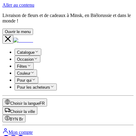
Aller au contenu
Livraison de fleurs et de cadeaux à Minsk, en Biélorussie et dans le
monde !
Ouvrir le menu
Catalogue
Occasion
Fêtes
Couleur
Pour qui
Pour les acheteurs
Choisir la langue
FR
Choisir la ville
BYN
Br
Mon compte