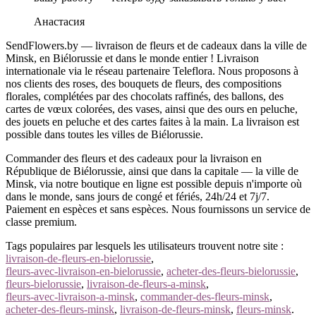
Анастасия
SendFlowers.by — livraison de fleurs et de cadeaux dans la ville de
Minsk, en Biélorussie et dans le monde entier ! Livraison
internationale via le réseau partenaire Teleflora. Nous proposons à
nos clients des roses, des bouquets de fleurs, des compositions
florales, complétées par des chocolats raffinés, des ballons, des
cartes de vœux colorées, des vases, ainsi que des ours en peluche,
des jouets en peluche et des cartes faites à la main. La livraison est
possible dans toutes les villes de Biélorussie.
Commander des fleurs et des cadeaux pour la livraison en
République de Biélorussie, ainsi que dans la capitale — la ville de
Minsk, via notre boutique en ligne est possible depuis n'importe où
dans le monde, sans jours de congé et fériés, 24h/24 et 7j/7.
Paiement en espèces et sans espèces. Nous fournissons un service de
classe premium.
Tags populaires par lesquels les utilisateurs trouvent notre site :
livraison-de-fleurs-en-bielorussie
,
fleurs-avec-livraison-en-bielorussie
,
acheter-des-fleurs-bielorussie
,
fleurs-bielorussie
,
livraison-de-fleurs-a-minsk
,
fleurs-avec-livraison-a-minsk
,
commander-des-fleurs-minsk
,
acheter-des-fleurs-minsk
,
livraison-de-fleurs-minsk
,
fleurs-minsk
.