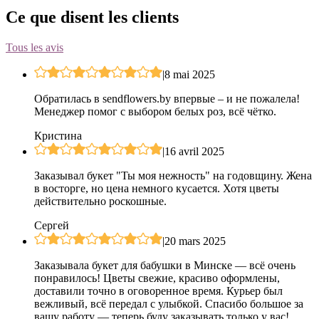
Ce que disent les clients
Tous les avis
|
8 mai 2025
Обратилась в sendflowers.by впервые – и не пожалела!
Менеджер помог с выбором белых роз, всё чётко.
Кристина
|
16 avril 2025
Заказывал букет "Ты моя нежность" на годовщину. Жена
в восторге, но цена немного кусается. Хотя цветы
действительно роскошные.
Сергей
|
20 mars 2025
Заказывала букет для бабушки в Минске — всё очень
понравилось! Цветы свежие, красиво оформлены,
доставили точно в оговоренное время. Курьер был
вежливый, всё передал с улыбкой. Спасибо большое за
вашу работу — теперь буду заказывать только у вас!