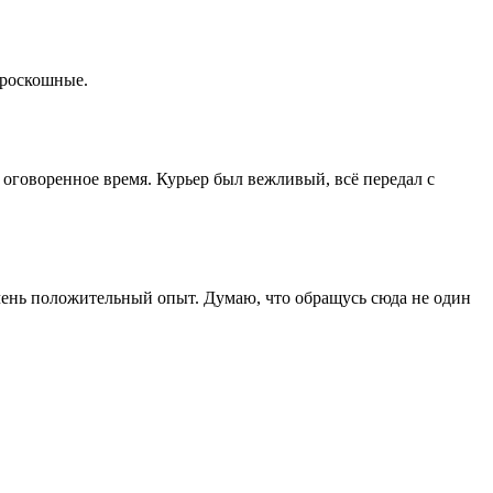
 роскошные.
 оговоренное время. Курьер был вежливый, всё передал с
 Очень положительный опыт. Думаю, что обращусь сюда не один