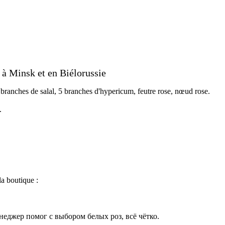
" à Minsk et en Biélorussie
 branches de salal, 5 branches d'hypericum, feutre rose, nœud rose.
.
la boutique :
неджер помог с выбором белых роз, всё чётко.