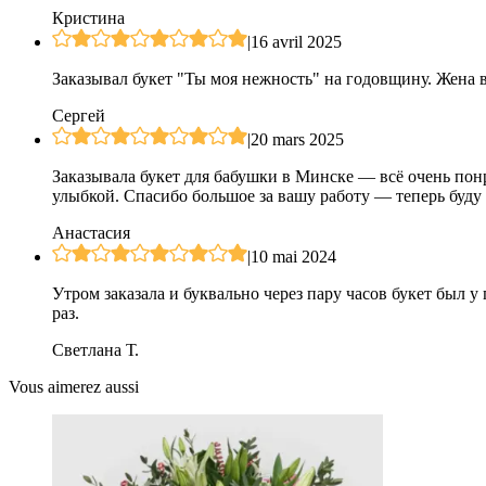
Кристина
|
16 avril 2025
Заказывал букет "Ты моя нежность" на годовщину. Жена в
Сергей
|
20 mars 2025
Заказывала букет для бабушки в Минске — всё очень пон
улыбкой. Спасибо большое за вашу работу — теперь буду з
Анастасия
|
10 mai 2024
Утром заказала и буквально через пару часов букет был 
раз.
Светлана Т.
Vous aimerez aussi