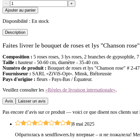
−
+
Ajouter au panier
Disponibilité :
En stock
Description
Faites livrer le bouquet de roses et lys "Chanson rose
Composition :
5 roses roses, 3 lys roses, 2 branches de gypsophile, 7
Taille :
hauteur - 50-60 cm, diamètre - 35-40 cm.
Numéro de produit :
Bouquet de roses et lys "Chanson rose" # 2-47
Fournisseur :
SARL «ZiViS-Opt». Minsk, Biélorussie
Pays d'origine :
fleurs - Pays-Bas / Équateur.
Veuillez consulter les
«Règles de livraison internationale»
.
Avis
Laisser un avis
Pas encore d’avis sur ce produit — voici ce que disent nos clients sur 
|
8 mai 2025
Обратилась в sendflowers.by впервые – и не пожалела! Ме