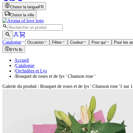
Choisir la langue
FR
Choisir la ville
Catalogue
Occasion
Fêtes
Couleur
Pour qui
Pour les a
BYN
Br
Accueil
/
Catalogue
/
Orchidées et Lys
/
Bouquet de roses et de lys ' Chanson rose '
Galerie du produit : Bouquet de roses et de lys ' Chanson rose '
1 sur 1