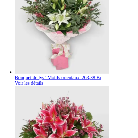
Bouquet de lys ' Motifs orientaux '
263,38 Br
Voir les détails