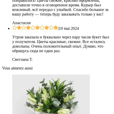
понравилось! Цветы свежие, красиво оформлены,
доставили точно в оговоренное время. Курьер был
вежливый, всё передал с улыбкой. Спасибо большое за
вашу работу — теперь буду заказывать только у вас!
Анастасия
|
10 mai 2024
Утром заказала и буквально через пару часов букет был
у получателя. Цветы красивые, свежие. Все остались
довольны. Очень положительный опыт. Думаю, что
обращусь сюда не один раз.
Светлана Т.
Vous aimerez aussi