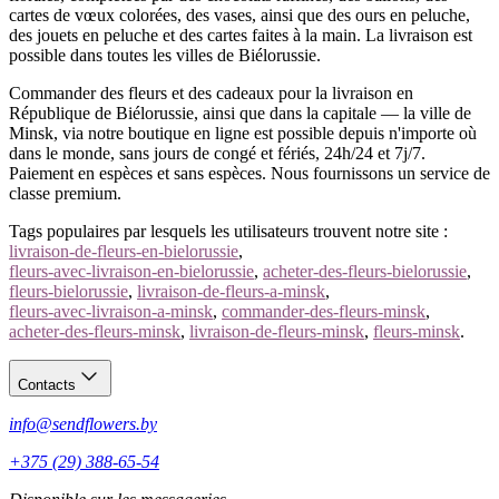
cartes de vœux colorées, des vases, ainsi que des ours en peluche,
des jouets en peluche et des cartes faites à la main. La livraison est
possible dans toutes les villes de Biélorussie.
Commander des fleurs et des cadeaux pour la livraison en
République de Biélorussie, ainsi que dans la capitale — la ville de
Minsk, via notre boutique en ligne est possible depuis n'importe où
dans le monde, sans jours de congé et fériés, 24h/24 et 7j/7.
Paiement en espèces et sans espèces. Nous fournissons un service de
classe premium.
Tags populaires par lesquels les utilisateurs trouvent notre site :
livraison-de-fleurs-en-bielorussie
,
fleurs-avec-livraison-en-bielorussie
,
acheter-des-fleurs-bielorussie
,
fleurs-bielorussie
,
livraison-de-fleurs-a-minsk
,
fleurs-avec-livraison-a-minsk
,
commander-des-fleurs-minsk
,
acheter-des-fleurs-minsk
,
livraison-de-fleurs-minsk
,
fleurs-minsk
.
Contacts
info@sendflowers.by
+375 (29) 388-65-54