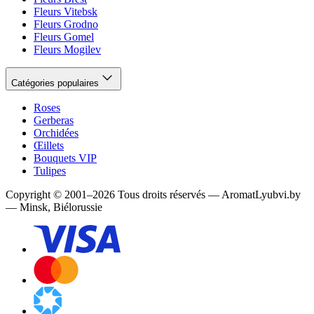
Fleurs Vitebsk
Fleurs Grodno
Fleurs Gomel
Fleurs Mogilev
Catégories populaires
Roses
Gerberas
Orchidées
Œillets
Bouquets VIP
Tulipes
Copyright
©
2001
–
2026
Tous droits réservés
—
AromatLyubvi.by
— Minsk, Biélorussie