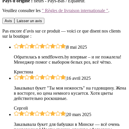
Pays d'origine :
fleurs - Pays-Bas / Équateur.
Veuillez consulter les
" Règles de livraison internationale "
.
Avis
Laisser un avis
Pas encore d’avis sur ce produit — voici ce que disent nos clients
sur la boutique :
|
8 mai 2025
Обратилась в sendflowers.by впервые – и не пожалела!
Менеджер помог с выбором белых роз, всё чётко.
Кристина
|
16 avril 2025
Заказывал букет "Ты моя нежность" на годовщину. Жена
в восторге, но цена немного кусается. Хотя цветы
действительно роскошные.
Сергей
|
20 mars 2025
Заказывала букет для бабушки в Минске — всё очень