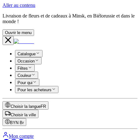
Aller au contenu
Livraison de fleurs et de cadeaux à Minsk, en Biélorussie et dans le
monde !
Ouvrir le menu
Catalogue
Occasion
Fêtes
Couleur
Pour qui
Pour les acheteurs
Choisir la langue
FR
Choisir la ville
BYN
Br
Mon compte