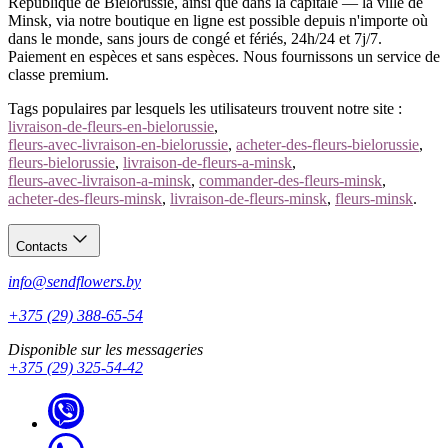
République de Biélorussie, ainsi que dans la capitale — la ville de
Minsk, via notre boutique en ligne est possible depuis n'importe où
dans le monde, sans jours de congé et fériés, 24h/24 et 7j/7.
Paiement en espèces et sans espèces. Nous fournissons un service de
classe premium.
Tags populaires par lesquels les utilisateurs trouvent notre site :
livraison-de-fleurs-en-bielorussie
,
fleurs-avec-livraison-en-bielorussie
,
acheter-des-fleurs-bielorussie
,
fleurs-bielorussie
,
livraison-de-fleurs-a-minsk
,
fleurs-avec-livraison-a-minsk
,
commander-des-fleurs-minsk
,
acheter-des-fleurs-minsk
,
livraison-de-fleurs-minsk
,
fleurs-minsk
.
Contacts
info@sendflowers.by
+375 (29) 388-65-54
Disponible sur les messageries
+375 (29) 325-54-42