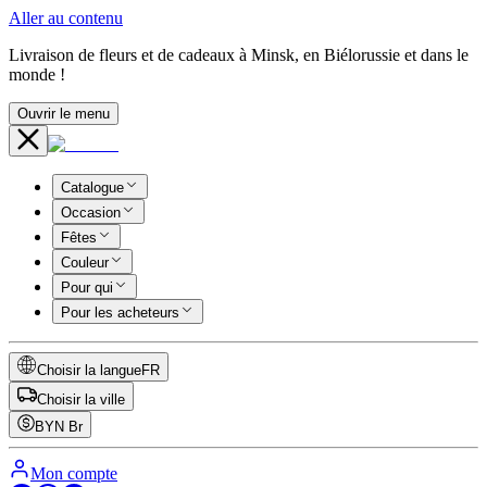
Aller au contenu
Livraison de fleurs et de cadeaux à Minsk, en Biélorussie et dans le
monde !
Ouvrir le menu
Catalogue
Occasion
Fêtes
Couleur
Pour qui
Pour les acheteurs
Choisir la langue
FR
Choisir la ville
BYN
Br
Mon compte