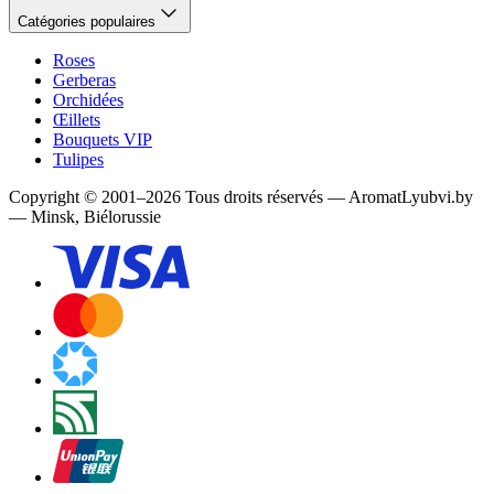
Catégories populaires
Roses
Gerberas
Orchidées
Œillets
Bouquets VIP
Tulipes
Copyright
©
2001
–
2026
Tous droits réservés
—
AromatLyubvi.by
— Minsk, Biélorussie