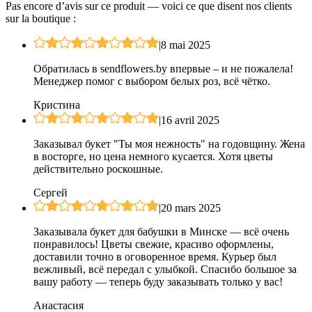
Pas encore d’avis sur ce produit — voici ce que disent nos clients
sur la boutique :
|
8 mai 2025
Обратилась в sendflowers.by впервые – и не пожалела!
Менеджер помог с выбором белых роз, всё чётко.
Кристина
|
16 avril 2025
Заказывал букет "Ты моя нежность" на годовщину. Жена
в восторге, но цена немного кусается. Хотя цветы
действительно роскошные.
Сергей
|
20 mars 2025
Заказывала букет для бабушки в Минске — всё очень
понравилось! Цветы свежие, красиво оформлены,
доставили точно в оговоренное время. Курьер был
вежливый, всё передал с улыбкой. Спасибо большое за
вашу работу — теперь буду заказывать только у вас!
Анастасия