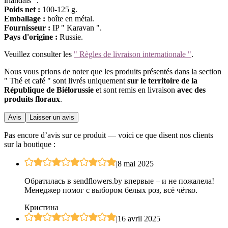
irlandais ".
Poids net :
100-125 g.
Emballage :
boîte en métal.
Fournisseur :
IP " Karavan ".
Pays d'origine :
Russie.
Veuillez consulter les
" Règles de livraison internationale "
.
Nous vous prions de noter que les produits présentés dans la section
" Thé et café " sont livrés uniquement
sur le territoire de la
République de Biélorussie
et sont remis en livraison
avec des
produits floraux
.
Avis
Laisser un avis
Pas encore d’avis sur ce produit — voici ce que disent nos clients
sur la boutique :
|
8 mai 2025
Обратилась в sendflowers.by впервые – и не пожалела!
Менеджер помог с выбором белых роз, всё чётко.
Кристина
|
16 avril 2025