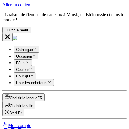
Aller au contenu
Livraison de fleurs et de cadeaux à Minsk, en Biélorussie et dans le
monde !
Ouvrir le menu
Catalogue
Occasion
Fêtes
Couleur
Pour qui
Pour les acheteurs
Choisir la langue
FR
Choisir la ville
BYN
Br
Mon compte