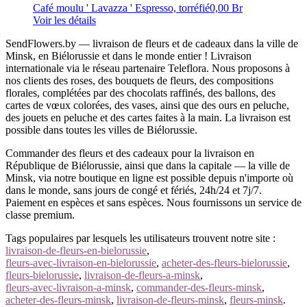
Café moulu ' Lavazza ' Espresso, torréfié
0,00 Br
Voir les détails
SendFlowers.by — livraison de fleurs et de cadeaux dans la ville de
Minsk, en Biélorussie et dans le monde entier ! Livraison
internationale via le réseau partenaire Teleflora. Nous proposons à
nos clients des roses, des bouquets de fleurs, des compositions
florales, complétées par des chocolats raffinés, des ballons, des
cartes de vœux colorées, des vases, ainsi que des ours en peluche,
des jouets en peluche et des cartes faites à la main. La livraison est
possible dans toutes les villes de Biélorussie.
Commander des fleurs et des cadeaux pour la livraison en
République de Biélorussie, ainsi que dans la capitale — la ville de
Minsk, via notre boutique en ligne est possible depuis n'importe où
dans le monde, sans jours de congé et fériés, 24h/24 et 7j/7.
Paiement en espèces et sans espèces. Nous fournissons un service de
classe premium.
Tags populaires par lesquels les utilisateurs trouvent notre site :
livraison-de-fleurs-en-bielorussie
,
fleurs-avec-livraison-en-bielorussie
,
acheter-des-fleurs-bielorussie
,
fleurs-bielorussie
,
livraison-de-fleurs-a-minsk
,
fleurs-avec-livraison-a-minsk
,
commander-des-fleurs-minsk
,
acheter-des-fleurs-minsk
,
livraison-de-fleurs-minsk
,
fleurs-minsk
.