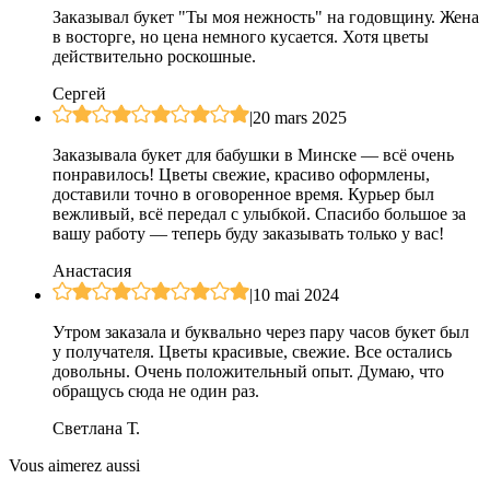
Заказывал букет "Ты моя нежность" на годовщину. Жена
в восторге, но цена немного кусается. Хотя цветы
действительно роскошные.
Сергей
|
20 mars 2025
Заказывала букет для бабушки в Минске — всё очень
понравилось! Цветы свежие, красиво оформлены,
доставили точно в оговоренное время. Курьер был
вежливый, всё передал с улыбкой. Спасибо большое за
вашу работу — теперь буду заказывать только у вас!
Анастасия
|
10 mai 2024
Утром заказала и буквально через пару часов букет был
у получателя. Цветы красивые, свежие. Все остались
довольны. Очень положительный опыт. Думаю, что
обращусь сюда не один раз.
Светлана Т.
Vous aimerez aussi