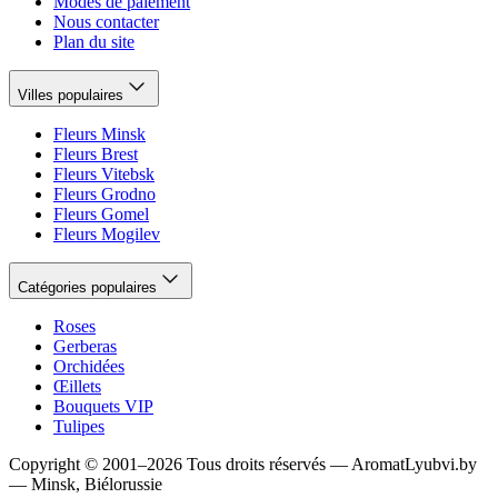
Modes de paiement
Nous contacter
Plan du site
Villes populaires
Fleurs Minsk
Fleurs Brest
Fleurs Vitebsk
Fleurs Grodno
Fleurs Gomel
Fleurs Mogilev
Catégories populaires
Roses
Gerberas
Orchidées
Œillets
Bouquets VIP
Tulipes
Copyright
©
2001
–
2026
Tous droits réservés
—
AromatLyubvi.by
— Minsk, Biélorussie