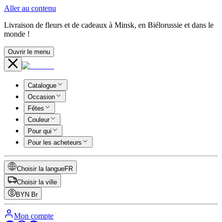
Aller au contenu
Livraison de fleurs et de cadeaux à Minsk, en Biélorussie et dans le
monde !
Ouvrir le menu
Catalogue
Occasion
Fêtes
Couleur
Pour qui
Pour les acheteurs
Choisir la langue
FR
Choisir la ville
BYN
Br
Mon compte