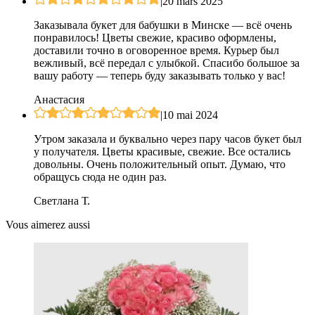
|
20 mars 2025
Заказывала букет для бабушки в Минске — всё очень
понравилось! Цветы свежие, красиво оформлены,
доставили точно в оговоренное время. Курьер был
вежливый, всё передал с улыбкой. Спасибо большое за
вашу работу — теперь буду заказывать только у вас!
Анастасия
|
10 mai 2024
Утром заказала и буквально через пару часов букет был
у получателя. Цветы красивые, свежие. Все остались
довольны. Очень положительный опыт. Думаю, что
обращусь сюда не один раз.
Светлана Т.
Vous aimerez aussi