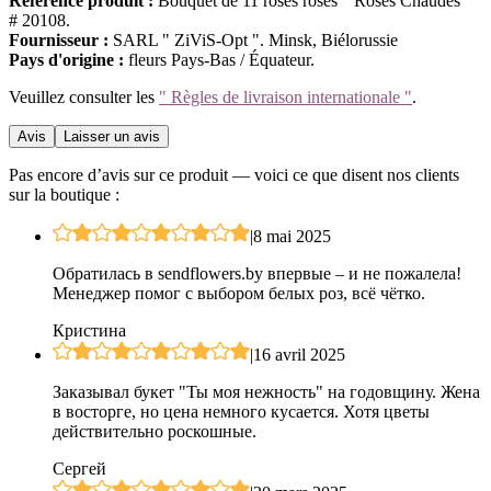
Référence produit :
Bouquet de 11 roses roses " Roses Chaudes "
# 20108.
Fournisseur :
SARL " ZiViS-Opt ". Minsk, Biélorussie
Pays d'origine :
fleurs Pays-Bas / Équateur.
Veuillez consulter les
" Règles de livraison internationale "
.
Avis
Laisser un avis
Pas encore d’avis sur ce produit — voici ce que disent nos clients
sur la boutique :
|
8 mai 2025
Обратилась в sendflowers.by впервые – и не пожалела!
Менеджер помог с выбором белых роз, всё чётко.
Кристина
|
16 avril 2025
Заказывал букет "Ты моя нежность" на годовщину. Жена
в восторге, но цена немного кусается. Хотя цветы
действительно роскошные.
Сергей