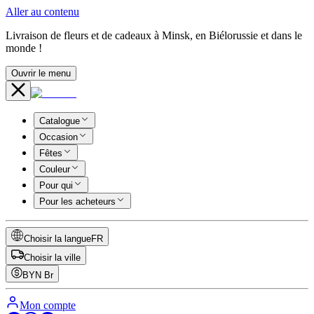
Aller au contenu
Livraison de fleurs et de cadeaux à Minsk, en Biélorussie et dans le
monde !
Ouvrir le menu
Catalogue
Occasion
Fêtes
Couleur
Pour qui
Pour les acheteurs
Choisir la langue
FR
Choisir la ville
BYN
Br
Mon compte