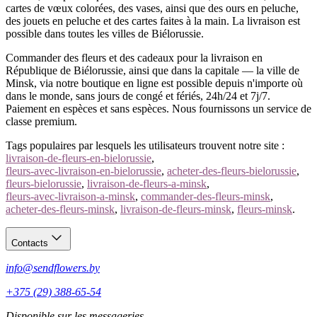
cartes de vœux colorées, des vases, ainsi que des ours en peluche,
des jouets en peluche et des cartes faites à la main. La livraison est
possible dans toutes les villes de Biélorussie.
Commander des fleurs et des cadeaux pour la livraison en
République de Biélorussie, ainsi que dans la capitale — la ville de
Minsk, via notre boutique en ligne est possible depuis n'importe où
dans le monde, sans jours de congé et fériés, 24h/24 et 7j/7.
Paiement en espèces et sans espèces. Nous fournissons un service de
classe premium.
Tags populaires par lesquels les utilisateurs trouvent notre site :
livraison-de-fleurs-en-bielorussie
,
fleurs-avec-livraison-en-bielorussie
,
acheter-des-fleurs-bielorussie
,
fleurs-bielorussie
,
livraison-de-fleurs-a-minsk
,
fleurs-avec-livraison-a-minsk
,
commander-des-fleurs-minsk
,
acheter-des-fleurs-minsk
,
livraison-de-fleurs-minsk
,
fleurs-minsk
.
Contacts
info@sendflowers.by
+375 (29) 388-65-54
Disponible sur les messageries