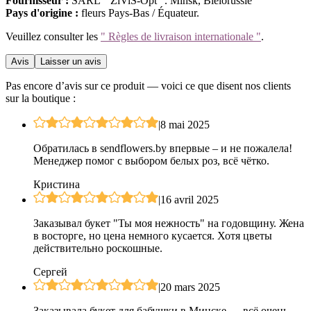
Fournisseur :
SARL " ZiViS-Opt ". Minsk, Biélorussie
Pays d'origine :
fleurs Pays-Bas / Équateur.
Veuillez consulter les
" Règles de livraison internationale "
.
Avis
Laisser un avis
Pas encore d’avis sur ce produit — voici ce que disent nos clients
sur la boutique :
|
8 mai 2025
Обратилась в sendflowers.by впервые – и не пожалела!
Менеджер помог с выбором белых роз, всё чётко.
Кристина
|
16 avril 2025
Заказывал букет "Ты моя нежность" на годовщину. Жена
в восторге, но цена немного кусается. Хотя цветы
действительно роскошные.
Сергей
|
20 mars 2025
Заказывала букет для бабушки в Минске — всё очень