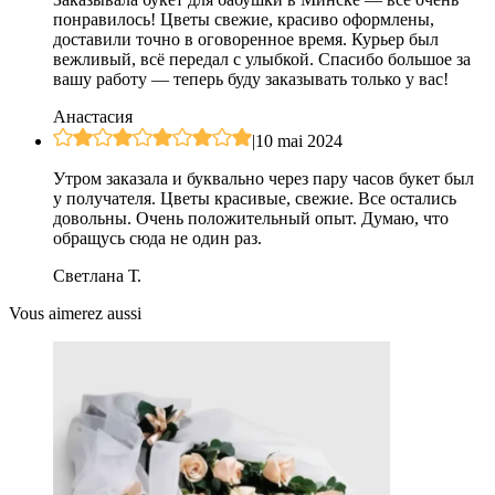
понравилось! Цветы свежие, красиво оформлены,
доставили точно в оговоренное время. Курьер был
вежливый, всё передал с улыбкой. Спасибо большое за
вашу работу — теперь буду заказывать только у вас!
Анастасия
|
10 mai 2024
Утром заказала и буквально через пару часов букет был
у получателя. Цветы красивые, свежие. Все остались
довольны. Очень положительный опыт. Думаю, что
обращусь сюда не один раз.
Светлана Т.
Vous aimerez aussi