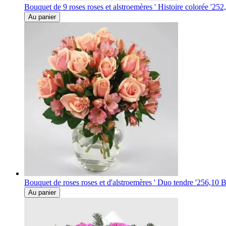
Bouquet de 9 roses roses et alstroemères ' Histoire colorée '
252
Au panier
Bouquet de roses roses et d'alstroemères ' Duo tendre '
256,10 B
Au panier