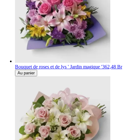
Bouquet de roses et de lys ' Jardin magique '
362,48 Br
Au panier