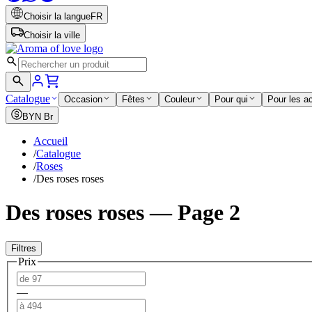
Choisir la langue
FR
Choisir la ville
Catalogue
Occasion
Fêtes
Couleur
Pour qui
Pour les a
BYN
Br
Accueil
/
Catalogue
/
Roses
/
Des roses roses
Des roses roses — Page 2
Filtres
Prix
—