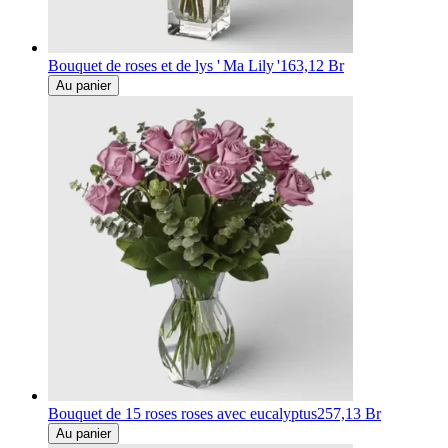
Bouquet de roses et de lys ' Ma Lily '
163,12 Br
Au panier
Bouquet de 15 roses roses avec eucalyptus
257,13 Br
Au panier