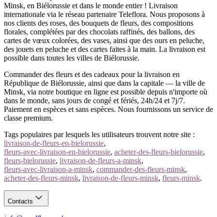
Minsk, en Biélorussie et dans le monde entier ! Livraison
internationale via le réseau partenaire Teleflora. Nous proposons à
nos clients des roses, des bouquets de fleurs, des compositions
florales, complétées par des chocolats raffinés, des ballons, des
cartes de vœux colorées, des vases, ainsi que des ours en peluche,
des jouets en peluche et des cartes faites à la main. La livraison est
possible dans toutes les villes de Biélorussie.
Commander des fleurs et des cadeaux pour la livraison en
République de Biélorussie, ainsi que dans la capitale — la ville de
Minsk, via notre boutique en ligne est possible depuis n'importe où
dans le monde, sans jours de congé et fériés, 24h/24 et 7j/7.
Paiement en espèces et sans espèces. Nous fournissons un service de
classe premium.
Tags populaires par lesquels les utilisateurs trouvent notre site :
livraison-de-fleurs-en-bielorussie
,
fleurs-avec-livraison-en-bielorussie
,
acheter-des-fleurs-bielorussie
,
fleurs-bielorussie
,
livraison-de-fleurs-a-minsk
,
fleurs-avec-livraison-a-minsk
,
commander-des-fleurs-minsk
,
acheter-des-fleurs-minsk
,
livraison-de-fleurs-minsk
,
fleurs-minsk
.
Contacts