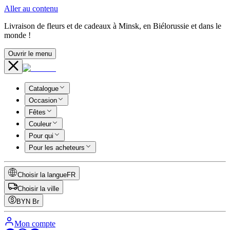
Aller au contenu
Livraison de fleurs et de cadeaux à Minsk, en Biélorussie et dans le
monde !
Ouvrir le menu
Catalogue
Occasion
Fêtes
Couleur
Pour qui
Pour les acheteurs
Choisir la langue
FR
Choisir la ville
BYN
Br
Mon compte