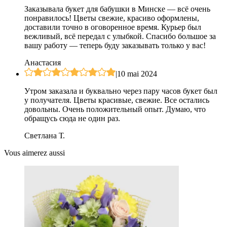
Заказывала букет для бабушки в Минске — всё очень
понравилось! Цветы свежие, красиво оформлены,
доставили точно в оговоренное время. Курьер был
вежливый, всё передал с улыбкой. Спасибо большое за
вашу работу — теперь буду заказывать только у вас!
Анастасия
|
10 mai 2024
Утром заказала и буквально через пару часов букет был
у получателя. Цветы красивые, свежие. Все остались
довольны. Очень положительный опыт. Думаю, что
обращусь сюда не один раз.
Светлана Т.
Vous aimerez aussi