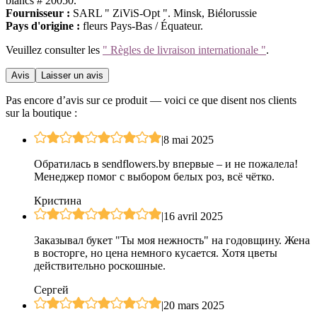
blancs # 20050.
Fournisseur :
SARL " ZiViS-Opt ". Minsk, Biélorussie
Pays d'origine :
fleurs Pays-Bas / Équateur.
Veuillez consulter les
" Règles de livraison internationale "
.
Avis
Laisser un avis
Pas encore d’avis sur ce produit — voici ce que disent nos clients
sur la boutique :
|
8 mai 2025
Обратилась в sendflowers.by впервые – и не пожалела!
Менеджер помог с выбором белых роз, всё чётко.
Кристина
|
16 avril 2025
Заказывал букет "Ты моя нежность" на годовщину. Жена
в восторге, но цена немного кусается. Хотя цветы
действительно роскошные.
Сергей
|
20 mars 2025