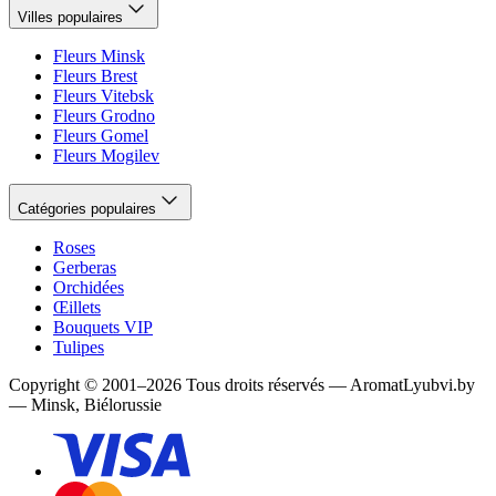
Villes populaires
Fleurs Minsk
Fleurs Brest
Fleurs Vitebsk
Fleurs Grodno
Fleurs Gomel
Fleurs Mogilev
Catégories populaires
Roses
Gerberas
Orchidées
Œillets
Bouquets VIP
Tulipes
Copyright
©
2001
–
2026
Tous droits réservés
—
AromatLyubvi.by
— Minsk, Biélorussie