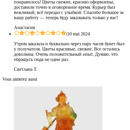
понравилось! Цветы свежие, красиво оформлены,
доставили точно в оговоренное время. Курьер был
вежливый, всё передал с улыбкой. Спасибо большое за
вашу работу — теперь буду заказывать только у вас!
Анастасия
|
10 mai 2024
Утром заказала и буквально через пару часов букет был
у получателя. Цветы красивые, свежие. Все остались
довольны. Очень положительный опыт. Думаю, что
обращусь сюда не один раз.
Светлана Т.
Vous aimerez aussi