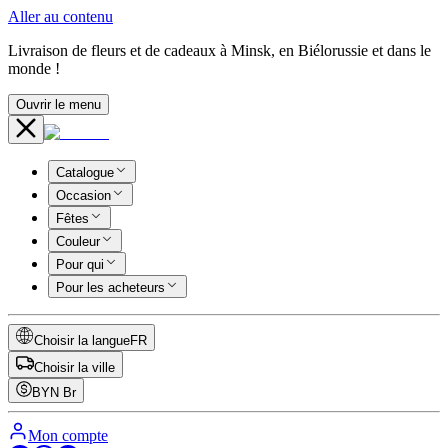
Aller au contenu
Livraison de fleurs et de cadeaux à Minsk, en Biélorussie et dans le
monde !
Ouvrir le menu
Catalogue
Occasion
Fêtes
Couleur
Pour qui
Pour les acheteurs
Choisir la langue
FR
Choisir la ville
BYN
Br
Mon compte