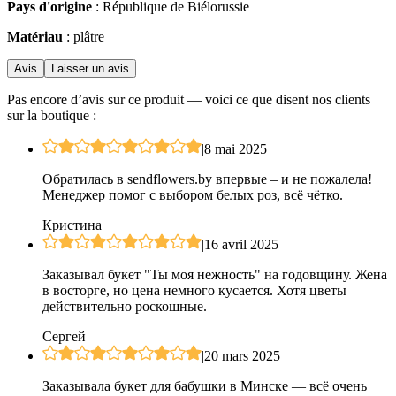
Pays d'origine
: République de Biélorussie
Matériau
: plâtre
Avis
Laisser un avis
Pas encore d’avis sur ce produit — voici ce que disent nos clients
sur la boutique :
|
8 mai 2025
Обратилась в sendflowers.by впервые – и не пожалела!
Менеджер помог с выбором белых роз, всё чётко.
Кристина
|
16 avril 2025
Заказывал букет "Ты моя нежность" на годовщину. Жена
в восторге, но цена немного кусается. Хотя цветы
действительно роскошные.
Сергей
|
20 mars 2025
Заказывала букет для бабушки в Минске — всё очень