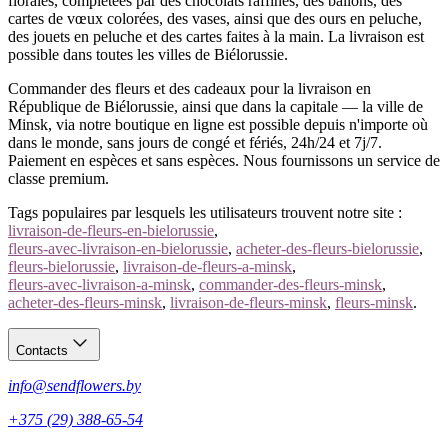
florales, complétées par des chocolats raffinés, des ballons, des
cartes de vœux colorées, des vases, ainsi que des ours en peluche,
des jouets en peluche et des cartes faites à la main. La livraison est
possible dans toutes les villes de Biélorussie.
Commander des fleurs et des cadeaux pour la livraison en
République de Biélorussie, ainsi que dans la capitale — la ville de
Minsk, via notre boutique en ligne est possible depuis n'importe où
dans le monde, sans jours de congé et fériés, 24h/24 et 7j/7.
Paiement en espèces et sans espèces. Nous fournissons un service de
classe premium.
Tags populaires par lesquels les utilisateurs trouvent notre site :
livraison-de-fleurs-en-bielorussie
,
fleurs-avec-livraison-en-bielorussie
,
acheter-des-fleurs-bielorussie
,
fleurs-bielorussie
,
livraison-de-fleurs-a-minsk
,
fleurs-avec-livraison-a-minsk
,
commander-des-fleurs-minsk
,
acheter-des-fleurs-minsk
,
livraison-de-fleurs-minsk
,
fleurs-minsk
.
Contacts
info@sendflowers.by
+375 (29) 388-65-54