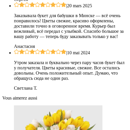
|
20 mars 2025
Заказывала букет для бабушки в Минске — всё очень
понравилось! Цветы свежие, красиво оформлены,
доставили точно в оговоренное время. Курьер был
вежливый, всё передал с улыбкой. Спасибо большое за
вашу работу — теперь буду заказывать только у вас!
Анастасия
|
10 mai 2024
Утром заказала и буквально через пару часов букет был
у получателя. Цветы красивые, свежие. Все остались
довольны. Очень положительный опыт. Думаю, что
обращусь сюда не один раз.
Светлана Т.
Vous aimerez aussi