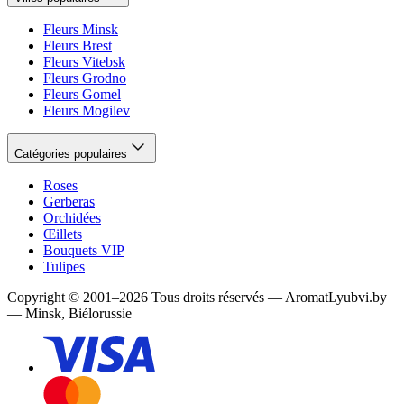
Fleurs Minsk
Fleurs Brest
Fleurs Vitebsk
Fleurs Grodno
Fleurs Gomel
Fleurs Mogilev
Catégories populaires
Roses
Gerberas
Orchidées
Œillets
Bouquets VIP
Tulipes
Copyright
©
2001
–
2026
Tous droits réservés
—
AromatLyubvi.by
— Minsk, Biélorussie