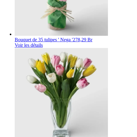
Bouquet de 35 tulipes ' Nega '
278,29 Br
Voir les détails