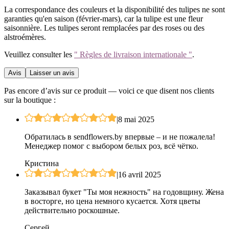
La correspondance des couleurs et la disponibilité des tulipes ne sont
garanties qu'en saison (février-mars), car la tulipe est une fleur
saisonnière. Les tulipes seront remplacées par des roses ou des
alstroémères.
Veuillez consulter les
" Règles de livraison internationale "
.
Avis
Laisser un avis
Pas encore d’avis sur ce produit — voici ce que disent nos clients
sur la boutique :
|
8 mai 2025
Обратилась в sendflowers.by впервые – и не пожалела!
Менеджер помог с выбором белых роз, всё чётко.
Кристина
|
16 avril 2025
Заказывал букет "Ты моя нежность" на годовщину. Жена
в восторге, но цена немного кусается. Хотя цветы
действительно роскошные.
Сергей