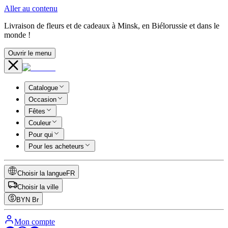
Aller au contenu
Livraison de fleurs et de cadeaux à Minsk, en Biélorussie et dans le
monde !
Ouvrir le menu
Catalogue
Occasion
Fêtes
Couleur
Pour qui
Pour les acheteurs
Choisir la langue
FR
Choisir la ville
BYN
Br
Mon compte