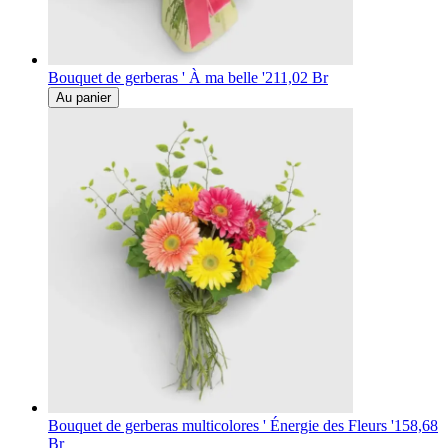
Bouquet de gerberas ' À ma belle '
211,02 Br
Au panier
Bouquet de gerberas multicolores ' Énergie des Fleurs '
158,68
Br