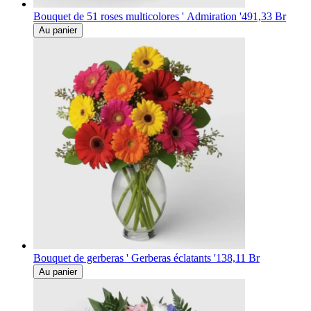
Bouquet de 51 roses multicolores ' Admiration '
491,33 Br
Au panier
Bouquet de gerberas ' Gerberas éclatants '
138,11 Br
Au panier