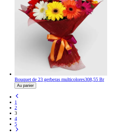
Bouquet de 23 gerberas multicolores
308,55 Br
Au panier
1
2
3
4
5