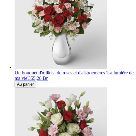
Un bouquet d'œillets, de roses et d'alstroemères 'La lumière de
ma vie'
355,28 Br
Au panier