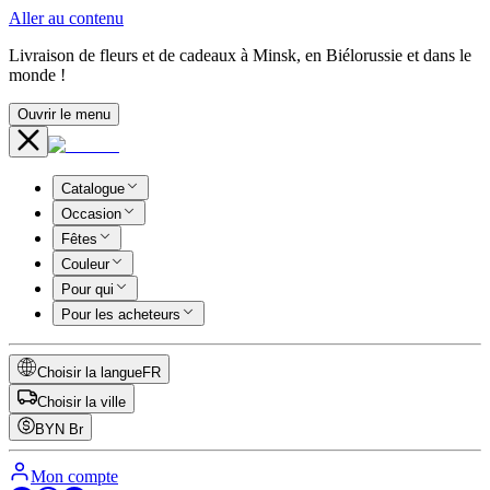
Aller au contenu
Livraison de fleurs et de cadeaux à Minsk, en Biélorussie et dans le
monde !
Ouvrir le menu
Catalogue
Occasion
Fêtes
Couleur
Pour qui
Pour les acheteurs
Choisir la langue
FR
Choisir la ville
BYN
Br
Mon compte