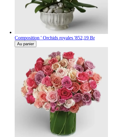
Composition ' Orchids royales '
852,19 Br
Au panier