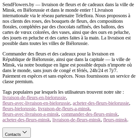
SendFlowers.by — livraison de fleurs et de cadeaux dans la ville de
Minsk, en Biélorussie et dans le monde entier ! Livraison
internationale via le réseau partenaire Teleflora. Nous proposons à
nos clients des roses, des bouquets de fleurs, des compositions
florales, complétées par des chocolats raffinés, des ballons, des
cartes de vœux colorées, des vases, ainsi que des ours en peluche,
des jouets en peluche et des cartes faites à la main. La livraison est
possible dans toutes les villes de Biélorussie.
Commander des fleurs et des cadeaux pour la livraison en
République de Biélorussie, ainsi que dans la capitale — la ville de
Minsk, via notre boutique en ligne est possible depuis n'importe où
dans le monde, sans jours de congé et fériés, 24h/24 et 7j/7.
Paiement en espèces et sans espèces. Nous fournissons un service de
classe premium.
Tags populaires par lesquels les utilisateurs trouvent notre site :
livraison-de-fleurs-en-bielorussie
,
fleurs-avec-livraison-en-bielorussie
,
acheter-des-fleurs-bielorussie
,
fleurs-bielorussie
,
livraison-de-fleurs-a-minsk
,
fleurs-avec-livraison-a-minsk
,
commander-des-fleurs-minsk
,
acheter-des-fleurs-minsk
,
livraison-de-fleurs-minsk
,
fleurs-minsk
.
Contacts