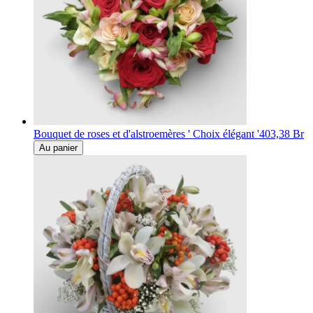
Bouquet de roses et d'alstroemères ' Choix élégant '
403,38 Br
Au panier